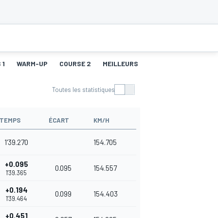
 1
WARM-UP
COURSE 2
MEILLEURS TOURS 2
Toutes les statistiques
TEMPS
ÉCART
KM/H
1'39.270
154.705
+0.095
0.095
154.557
1'39.365
+0.194
0.099
154.403
1'39.464
+0.451