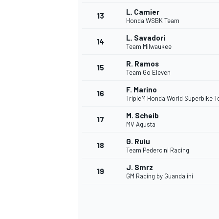
L. Camier
13
Honda WSBK Team
L. Savadori
14
Team Milwaukee
R. Ramos
15
Team Go Eleven
F. Marino
16
TripleM Honda World Superbike 
M. Scheib
17
MV Agusta
G. Ruiu
18
Team Pedercini Racing
J. Smrz
19
GM Racing by Guandalini