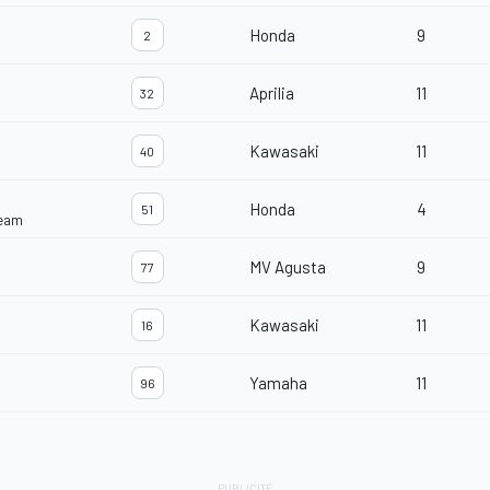
Honda
9
2
Aprilia
11
32
Kawasaki
11
40
Honda
4
51
Team
MV Agusta
9
77
Kawasaki
11
16
Yamaha
11
96