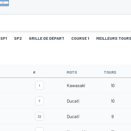
SP1
SP2
GRILLE DE DÉPART
COURSE 1
MEILLEURS TOURS
#
MOTO
TOURS
Kawasaki
10
1
Ducati
10
7
Ducati
9
33