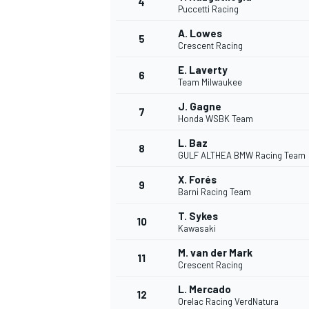
4
Puccetti Racing
A. Lowes
5
WRC
Crescent Racing
E. Laverty
6
Team Milwaukee
J. Gagne
7
Honda WSBK Team
L. Baz
8
GULF ALTHEA BMW Racing Team
X. Forés
9
Barni Racing Team
T. Sykes
10
Kawasaki
WEC
M. van der Mark
11
Crescent Racing
L. Mercado
12
Orelac Racing VerdNatura