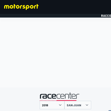
RACCO
FORMULE 1
présenté par
SAN JUAN