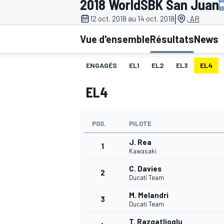
2018 WorldSBK San Juan
|
12 oct. 2018 au 14 oct. 2018
, AR
Vue d'ensemble
Résultats
News
ENGAGÉS
EL1
EL2
EL3
EL4
MOTOGP
EL4
POS.
PILOTE
J. Rea
1
Kawasaki
C. Davies
2
Ducati Team
M. Melandri
3
Ducati Team
T. Razgatlioglu