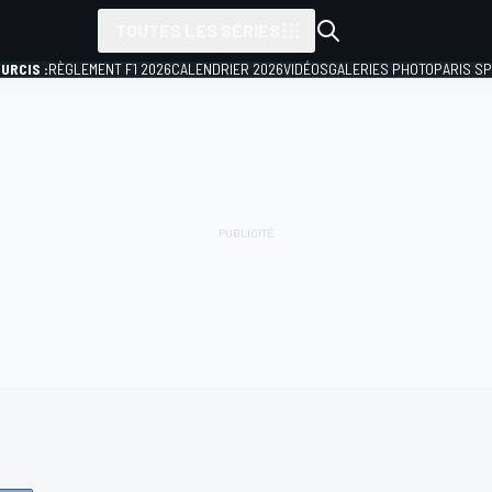
TOUTES LES SÉRIES
URCIS :
RÈGLEMENT F1 2026
CALENDRIER 2026
VIDÉOS
GALERIES PHOTO
PARIS S