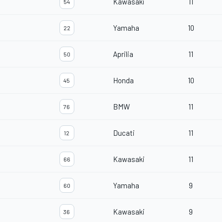
Kawasaki
11
54
Yamaha
10
22
Aprilia
11
50
Honda
10
45
BMW
11
76
Ducati
11
12
Kawasaki
11
66
Yamaha
9
60
Kawasaki
9
36