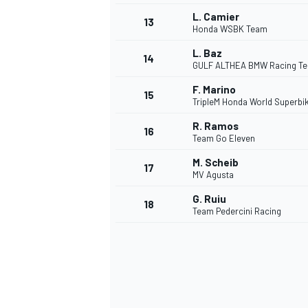
L. Camier
13
Honda WSBK Team
L. Baz
14
GULF ALTHEA BMW Racing T
F. Marino
15
TripleM Honda World Superbi
R. Ramos
16
Team Go Eleven
M. Scheib
17
MV Agusta
G. Ruiu
18
Team Pedercini Racing