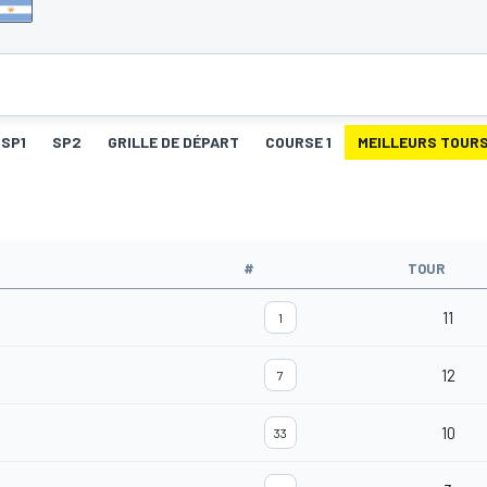
SP1
SP2
GRILLE DE DÉPART
COURSE 1
MEILLEURS TOURS
#
TOUR
11
1
12
7
10
33