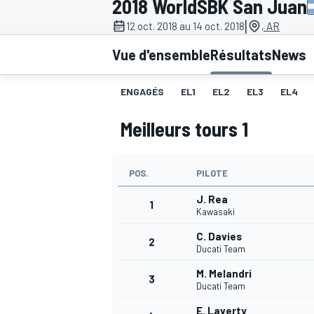
2018 WorldSBK San Juan
|
12 oct. 2018 au 14 oct. 2018
, AR
Vue d'ensemble
Résultats
News
ENGAGÉS
EL1
EL2
EL3
EL4
MOTOGP
Meilleurs tours 1
POS.
PILOTE
J. Rea
1
Kawasaki
C. Davies
2
Ducati Team
M. Melandri
3
Ducati Team
E. Laverty