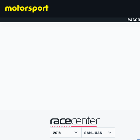
RACCO
FORMULE 1
présenté par
SAN JUAN