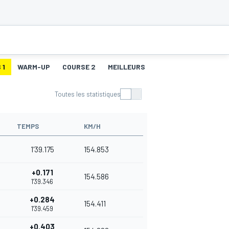
 1
WARM-UP
COURSE 2
MEILLEURS TOURS 2
Toutes les statistiques
TEMPS
KM/H
1'39.175
154.853
+0.171
154.586
1'39.346
+0.284
154.411
1'39.459
+0.403