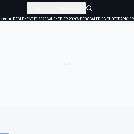
TOUTES LES SÉRIES
URCIS :
RÈGLEMENT F1 2026
CALENDRIER 2026
VIDÉOS
GALERIES PHOTO
PARIS S