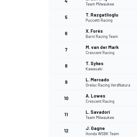
4
Team Milwaukee
T. Razgatlioglu
5
WRC
Puccetti Racing
X. Forés
6
Barni Racing Team
M. van der Mark
7
Crescent Racing
T. Sykes
8
Kawasaki
L. Mercado
9
Orelac Racing VerdNatura
A. Lowes
10
Crescent Racing
WEC
L. Savadori
11
Team Milwaukee
J. Gagne
12
Honda WSBK Team