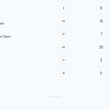
9
2
10
76
eam
7
51
ke Team
20
40
3
77
5
16