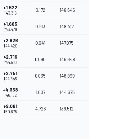
+1.522
0.172
148.646
1'43.316
+1.685
0.163
148.412
1'43.479
+2.626
0.941
147.075
1'44.420
+2.716
0.090
146.948
1'44.510
+2.751
0.035
146.899
1'44.545
+4.358
1.607
144.675
1'46.152
+9.081
4.723
138.512
1'50.875