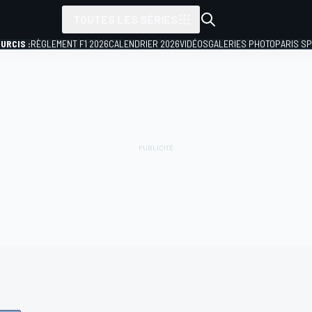
TOUTES LES SÉRIES
URCIS :
RÈGLEMENT F1 2026
CALENDRIER 2026
VIDÉOS
GALERIES PHOTO
PARIS S