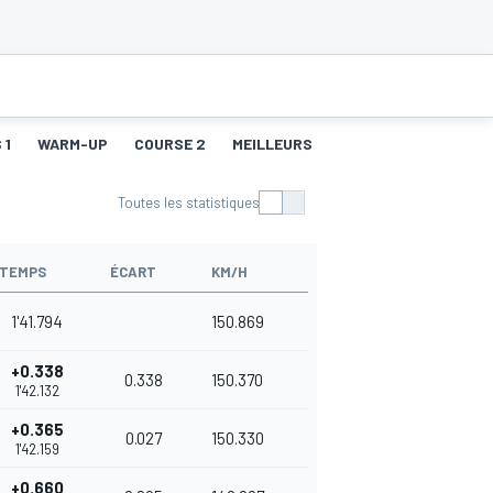
 1
WARM-UP
COURSE 2
MEILLEURS TOURS 2
Toutes les statistiques
TEMPS
ÉCART
KM/H
1'41.794
150.869
+0.338
0.338
150.370
1'42.132
+0.365
0.027
150.330
1'42.159
+0.660