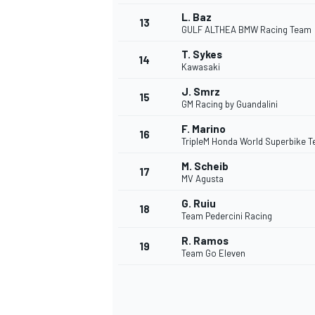
L. Baz
13
GULF ALTHEA BMW Racing Team
T. Sykes
14
Kawasaki
J. Smrz
15
GM Racing by Guandalini
F. Marino
16
TripleM Honda World Superbike 
M. Scheib
17
MV Agusta
G. Ruiu
18
Team Pedercini Racing
R. Ramos
19
Team Go Eleven