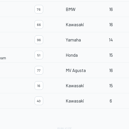
BMW
16
76
Kawasaki
16
66
Yamaha
14
96
Honda
15
51
Team
MV Agusta
16
77
Kawasaki
15
16
Kawasaki
6
40