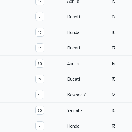
Aprilia
15
32
Ducati
17
7
Honda
16
45
Ducati
17
33
Aprilia
14
50
Ducati
15
12
Kawasaki
13
36
Yamaha
15
60
Honda
13
2