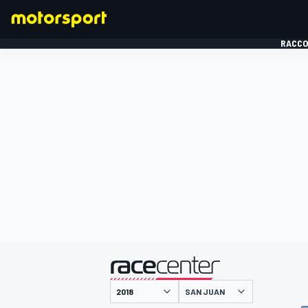
RACCO
FORMULE 1
présenté par
SAN JUAN