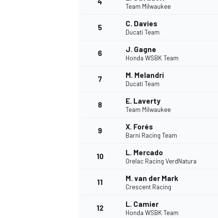
4
Team Milwaukee
C. Davies
5
WRC
Ducati Team
J. Gagne
6
Honda WSBK Team
M. Melandri
7
Ducati Team
E. Laverty
8
Team Milwaukee
X. Forés
9
Barni Racing Team
L. Mercado
10
Orelac Racing VerdNatura
WEC
M. van der Mark
11
Crescent Racing
L. Camier
12
Honda WSBK Team