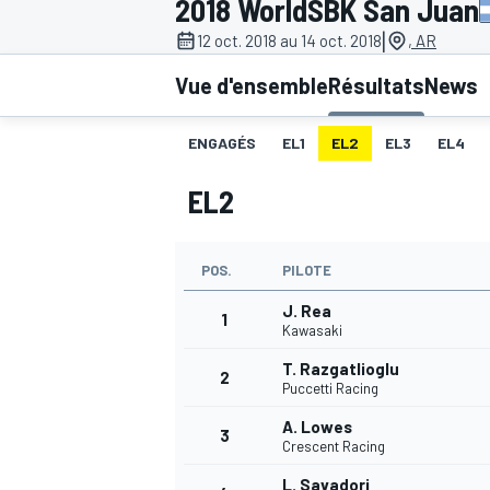
2018 WorldSBK San Juan
|
12 oct. 2018 au 14 oct. 2018
, AR
Vue d'ensemble
Résultats
News
ENGAGÉS
EL1
EL2
EL3
EL4
MOTOGP
EL2
POS.
PILOTE
J. Rea
1
Kawasaki
T. Razgatlioglu
2
Puccetti Racing
A. Lowes
3
Crescent Racing
L. Savadori