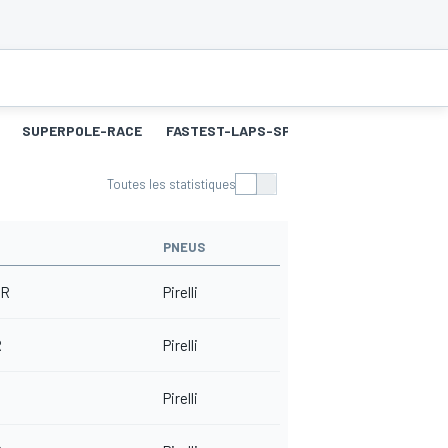
SUPERPOLE-RACE
FASTEST-LAPS-SP
COURSE 2
MEILL
Toutes les statistiques
PNEUS
RR
Pirelli
R
Pirelli
Pirelli