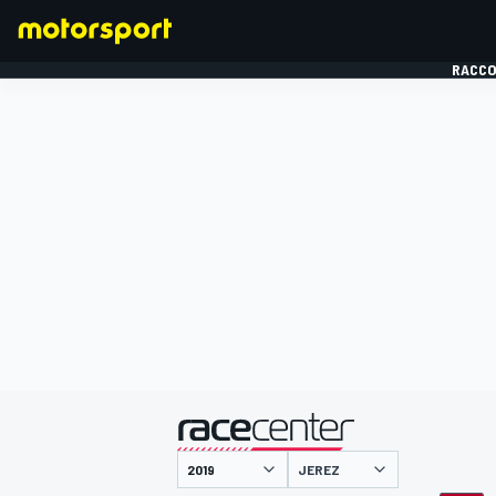
RACCO
FORMULE 1
présenté par
JEREZ