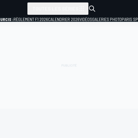
TOUTES LES SÉRIES
URCIS :
RÈGLEMENT F1 2026
CALENDRIER 2026
VIDÉOS
GALERIES PHOTO
PARIS S