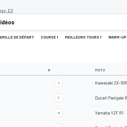
erez, ES
idéos
GRILLE DE DÉPART
COURSE 1
MEILLEURS TOURS 1
WARM-UP
#
MOTO
Kawasaki ZX-10
1
Ducati Panigale 
7
Yamaha YZF R1
11