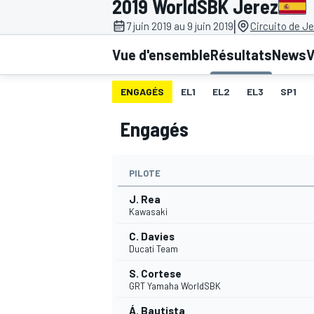
2019 WorldSBK Jerez
|
7 juin 2019 au 9 juin 2019
Circuito de J
Vue d'ensemble
Résultats
News
V
ENGAGÉS
EL1
EL2
EL3
SP1
MOTOGP
Engagés
PILOTE
J. Rea
Kawasaki
C. Davies
Ducati Team
S. Cortese
GRT Yamaha WorldSBK
Á. Bautista