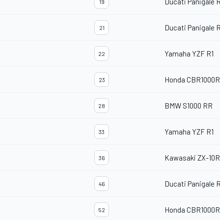
Ducati Panigale 
19
Ducati Panigale 
21
Yamaha YZF R1
22
Honda CBR1000
23
BMW S1000 RR
28
Yamaha YZF R1
33
Kawasaki ZX-10
36
Ducati Panigale 
46
Honda CBR1000
52