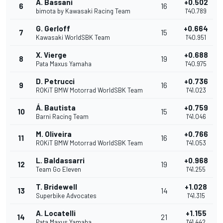
A. Bassani
+0.502
6
16
bimota by Kawasaki Racing Team
1'40.789
G. Gerloff
+0.664
7
15
Kawasaki WorldSBK Team
1'40.951
X. Vierge
+0.688
8
19
Pata Maxus Yamaha
1'40.975
D. Petrucci
+0.736
9
16
ROKiT BMW Motorrad WorldSBK Team
1'41.023
Á. Bautista
+0.759
10
15
Barni Racing Team
1'41.046
M. Oliveira
+0.766
11
16
ROKiT BMW Motorrad WorldSBK Team
1'41.053
L. Baldassarri
+0.968
12
19
Team Go Eleven
1'41.255
T. Bridewell
+1.028
13
14
Superbike Advocates
1'41.315
A. Locatelli
+1.155
14
21
Pata Maxus Yamaha
1'41.442