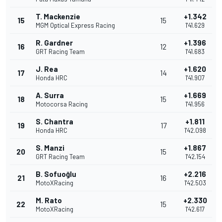
T. Mackenzie
+1.342
15
15
MGM Optical Express Racing
1'41.629
R. Gardner
+1.396
16
12
GRT Racing Team
1'41.683
J. Rea
+1.620
17
14
Honda HRC
1'41.907
A. Surra
+1.669
18
15
Motocorsa Racing
1'41.956
S. Chantra
+1.811
19
17
Honda HRC
1'42.098
S. Manzi
+1.867
20
15
GRT Racing Team
1'42.154
B. Sofuoğlu
+2.216
21
16
MotoXRacing
1'42.503
M. Rato
+2.330
22
15
MotoXRacing
1'42.617