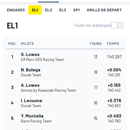
ENGAGÉS
EL1
EL2
EL3
SP1
GRILLE DE DÉPART
EL1
Toutes les statistiques
POS.
PILOTE
TOURS
TEMPS
S. Lowes
1
13
1'40.287
Elf Marc VDS Racing Team
N. Bulega
+0.004
2
18
Ducati Team
1'40.291
A. Lowes
+0.155
3
17
bimota by Kawasaki Racing Team
1'40.442
I. Lecuona
+0.376
4
16
Ducati Team
1'40.663
Y. Montella
+0.493
5
15
Barni Racing Team
1'40.780