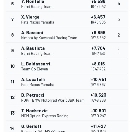
Y. Montella
+5.596
6
4
Barni Racing Team
16'45.042
X. Vierge
+6.457
7
3
Pata Maxus Yamaha
16'45.903
A. Bassani
+6.896
8
2
bimota by Kawasaki Racing Team
16'46.342
Á. Bautista
+7.704
9
1
Barni Racing Team
16'47.150
L. Baldassarri
+8.016
10
Team Go Eleven
16'47.462
A. Locatelli
+10.451
11
Pata Maxus Yamaha
16'49.897
D. Petrucci
+10.523
12
ROKiT BMW Motorrad WorldSBK Team
16'49.969
T. Mackenzie
+10.801
13
MGM Optical Express Racing
16'50.247
G. Gerloff
+11.427
14
Kawasaki WorldSBK Team
16'50.873