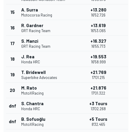
A. Surra
+13.280
15
Motocorsa Racing
16'52.726
R. Gardner
+13.619
16
GRT Racing Team
16'53.065
S. Manzi
+16.327
17
GRT Racing Team
16'55.773
J. Rea
+19.553
18
Honda HRC
16'58.999
T. Bridewell
+21.769
19
Superbike Advocates
17'01.215
M. Rato
+21.876
20
MotoXRacing
17'01.322
S. Chantra
+3 Tours
dnf
Honda HRC
13'02.268
B. Sofuoğlu
+5 Tours
dnf
MotoXRacing
8'32.465