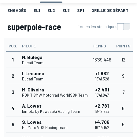
ENGAGÉS
EL1
EL2
EL3
SP1
GRILLE DE DÉPART
superpole-race
Toutes les statistiques
POS.
PILOTE
TEMPS
POINTS
N. Bulega
1
16'39.446
12
Ducati Team
I. Lecuona
+1.882
2
9
Ducati Team
16'41.328
M. Oliveira
+2.401
3
7
ROKiT BMW Motorrad WorldSBK Team
16'41.847
A. Lowes
+2.781
4
6
bimota by Kawasaki Racing Team
16'42.227
S. Lowes
+4.706
5
5
Elf Marc VDS Racing Team
16'44.152