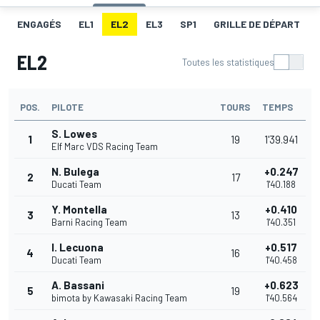
ENGAGÉS
EL1
EL2
EL3
SP1
GRILLE DE DÉPART
EL2
Toutes les statistiques
POS.
PILOTE
TOURS
TEMPS
S. Lowes
1
19
1'39.941
Elf Marc VDS Racing Team
N. Bulega
+0.247
2
17
Ducati Team
1'40.188
Y. Montella
+0.410
3
13
Barni Racing Team
1'40.351
I. Lecuona
+0.517
4
16
Ducati Team
1'40.458
A. Bassani
+0.623
5
19
bimota by Kawasaki Racing Team
1'40.564