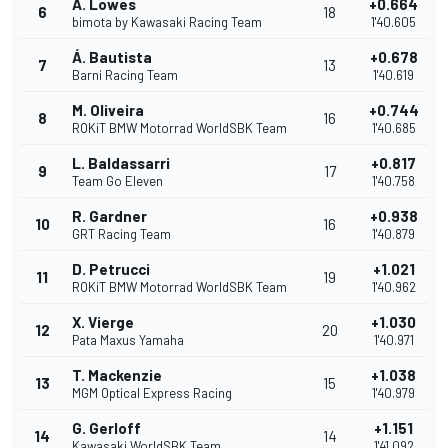
A. Lowes
+0.664
6
18
bimota by Kawasaki Racing Team
1'40.605
Á. Bautista
+0.678
7
13
Barni Racing Team
1'40.619
M. Oliveira
+0.744
8
16
ROKiT BMW Motorrad WorldSBK Team
1'40.685
L. Baldassarri
+0.817
9
17
Team Go Eleven
1'40.758
R. Gardner
+0.938
10
16
GRT Racing Team
1'40.879
D. Petrucci
+1.021
11
19
ROKiT BMW Motorrad WorldSBK Team
1'40.962
X. Vierge
+1.030
12
20
Pata Maxus Yamaha
1'40.971
T. Mackenzie
+1.038
13
15
MGM Optical Express Racing
1'40.979
G. Gerloff
+1.151
14
14
Kawasaki WorldSBK Team
1'41.092