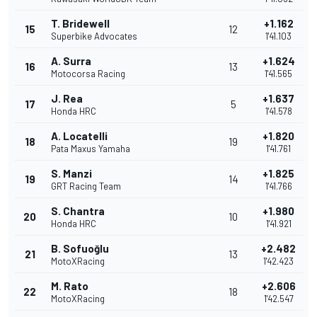
T. Bridewell
+1.162
15
12
Superbike Advocates
1'41.103
A. Surra
+1.624
16
13
Motocorsa Racing
1'41.565
J. Rea
+1.637
17
5
Honda HRC
1'41.578
A. Locatelli
+1.820
18
19
Pata Maxus Yamaha
1'41.761
S. Manzi
+1.825
19
14
GRT Racing Team
1'41.766
S. Chantra
+1.980
20
10
Honda HRC
1'41.921
B. Sofuoğlu
+2.482
21
13
MotoXRacing
1'42.423
M. Rato
+2.606
22
18
MotoXRacing
1'42.547