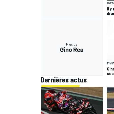
MOT
Il y
dra
Plus de
Gino Rea
FIM 
Gin
suc
Dernières actus