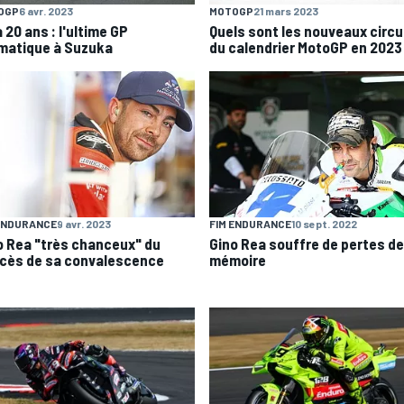
OGP
6 avr. 2023
MOTOGP
21 mars 2023
 a 20 ans : l'ultime GP
Quels sont les nouveaux circu
matique à Suzuka
du calendrier MotoGP en 2023
ENDURANCE
9 avr. 2023
FIM ENDURANCE
10 sept. 2022
o Rea "très chanceux" du
Gino Rea souffre de pertes de
cès de sa convalescence
mémoire