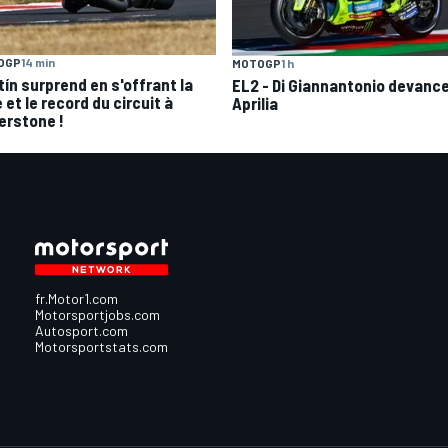
OGP
14 min
MOTOGP
1 h
tín surprend en s'offrant la
EL2 - Di Giannantonio devance
 et le record du circuit à
Aprilia
verstone !
fr.Motor1.com
Motorsportjobs.com
Autosport.com
Motorsportstats.com