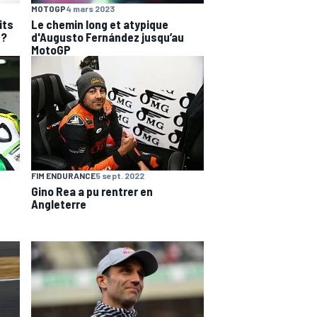
MOTOGP
4 mars 2023
its
Le chemin long et atypique
 ?
d'Augusto Fernández jusqu’au
MotoGP
FIM ENDURANCE
5 sept. 2022
Gino Rea a pu rentrer en
Angleterre