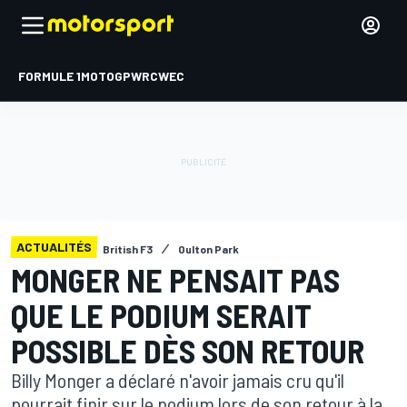
FORMULE 1
MOTOGP
WRC
WEC
ACTUALITÉS
British F3
Oulton Park
MONGER NE PENSAIT PAS
QUE LE PODIUM SERAIT
POSSIBLE DÈS SON RETOUR
Billy Monger a déclaré n'avoir jamais cru qu'il
pourrait finir sur le podium lors de son retour à la