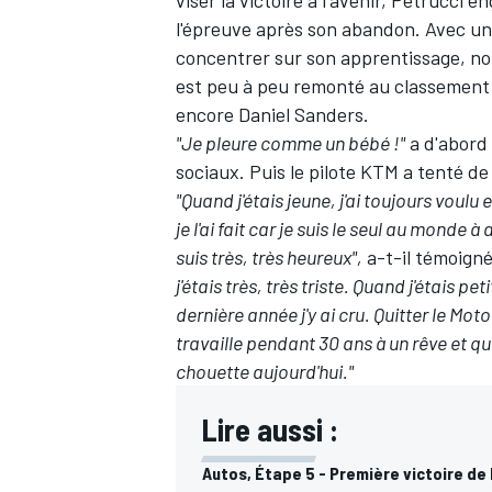
l'épreuve après son abandon. Avec une
concentrer sur son apprentissage, no
est peu à peu remonté au classement 
encore Daniel Sanders.
"Je pleure comme un bébé !"
a d'abord 
sociaux. Puis le pilote KTM a tenté d
"Quand j'étais jeune, j'ai toujours voulu
je l'ai fait car je suis le seul au mond
suis très, très heureux",
a-t-il témoigné
j'étais très, très triste. Quand j'étais 
dernière année j'y ai cru. Quitter le Mo
travaille pendant 30 ans à un rêve et qu'
chouette aujourd'hui."
Lire aussi :
Autos, Étape 5 - Première victoire de