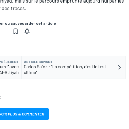
Riyad, mais sur le parcours emprunté aujourd'hui par les
r des traces.
er ou sauvegarder cet article
 PRÉCÉDENT
ARTICLE SUIVANT
ourre" avec
Carlos Sainz : "La compétition, c'est le test
Al-Attiyah
ultime"
S
VOIR PLUS & COMMENTER