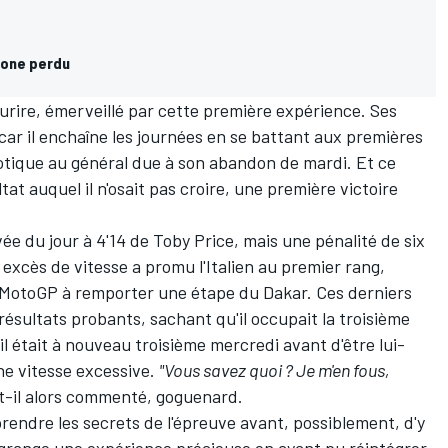
hone perdu
ourire, émerveillé par cette première expérience. Ses
ar il enchaîne les journées en se battant aux premières
otique au général due à son abandon de mardi. Et ce
tat auquel il n'osait pas croire,
une première victoire
ivée du jour à 4'14 de
Toby Price
, mais une pénalité de six
n excès de vitesse a promu l'Italien au premier rang,
te MotoGP à remporter une étape du Dakar. Ces derniers
e résultats probants, sachant qu'il occupait la troisième
u'il était à nouveau troisième mercredi avant d'être lui-
e vitesse excessive.
"Vous savez quoi ? Je m'en fous,
t-il alors commenté, goguenard.
prendre les secrets de l'épreuve avant, possiblement, d'y
 engrange une expérience précieuse en ayant pu réintégrer