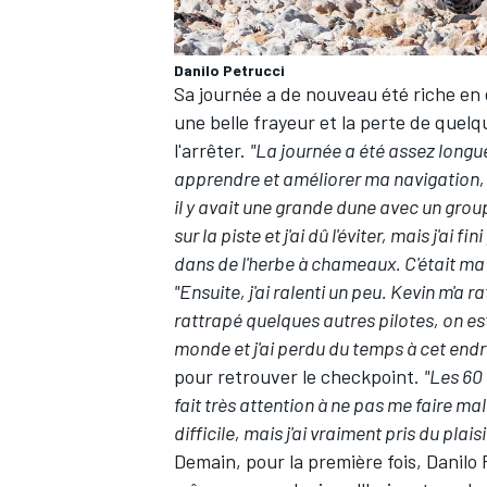
Danilo Petrucci
Sa journée a de nouveau été riche en
une belle frayeur et la perte de quelq
l'arrêter.
"La journée a été assez longue
apprendre et améliorer ma navigation, d
il y avait une grande dune avec un gro
sur la piste et j'ai dû l'éviter, mais j'
dans de l'herbe à chameaux. C'était ma
"Ensuite, j'ai ralenti un peu. Kevin m'a 
rattrapé quelques autres pilotes, on est
monde et j'ai perdu du temps à cet endr
pour retrouver le checkpoint.
"Les 60 
fait très attention à ne pas me faire mal
difficile, mais j'ai vraiment pris du plaisi
Demain, pour la première fois, Danilo 