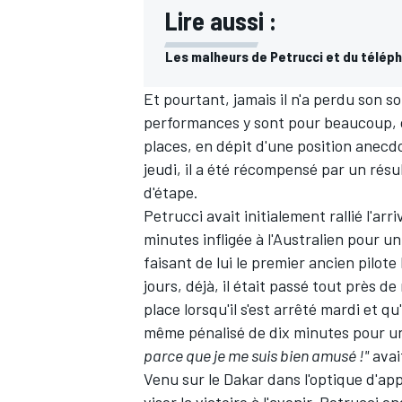
Lire aussi :
Les malheurs de Petrucci et du télép
Et pourtant, jamais il n'a perdu son s
performances y sont pour beaucoup, c
places, en dépit d'une position anecd
jeudi, il a été récompensé par un résul
d'étape
.
Petrucci avait initialement rallié l'arr
minutes infligée à l'Australien pour u
faisant de lui le premier ancien pilo
jours, déjà, il était passé tout près d
place lorsqu'il s'est arrêté mardi et q
même pénalisé de dix minutes pour un
parce que je me suis bien amusé !"
avai
Venu sur le Dakar dans l'optique d'ap
viser la victoire à l'avenir, Petrucci