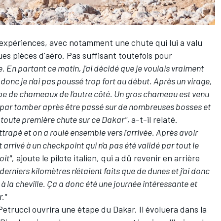
 expériences, avec notamment une chute qui lui a valu
ues pièces d'aéro. Pas suffisant toutefois pour
. En partant ce matin, j'ai décidé que je voulais vraiment
onc je n'ai pas poussé trop fort au début. Après un virage,
upe de chameaux de l'autre côté. Un gros chameau est venu
ai fini par tomber après être passé sur de nombreuses bosses et
 toute première chute sur ce Dakar",
a-t-il relaté.
rattrapé et on a roulé ensemble vers l'arrivée. Après avoir
 arrivé à un checkpoint qui n'a pas été validé par tout le
oit",
ajoute le pilote italien, qui a dû revenir en arrière
derniers kilomètres n'étaient faits que de dunes et j'ai donc
 à la cheville. Ça a donc été une journée intéressante et
r."
Petrucci ouvrira une étape du Dakar. Il évoluera dans la