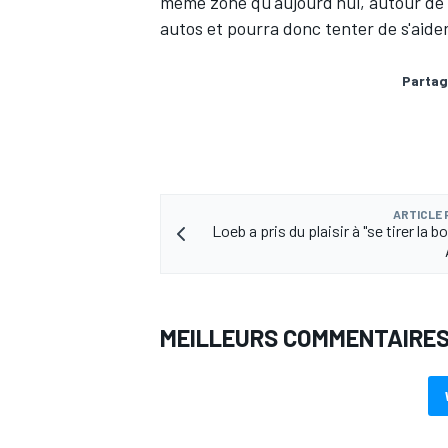
même zone qu'aujourd'hui, autour de 
autos et pourra donc tenter de s'aide
Partag
ARTICLE
Loeb a pris du plaisir à "se tirer la b
MEILLEURS COMMENTAIRE