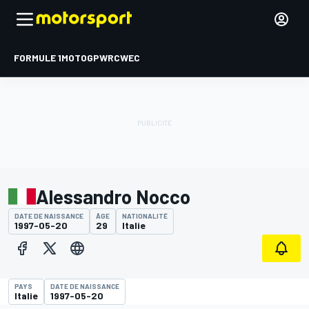
FORMULE 1
MOTOGP
WRC
WEC
Alessandro Nocco
DATE DE NAISSANCE
ÂGE
NATIONALITÉ
1997-05-20
29
Italie
PAYS
DATE DE NAISSANCE
Italie
1997-05-20