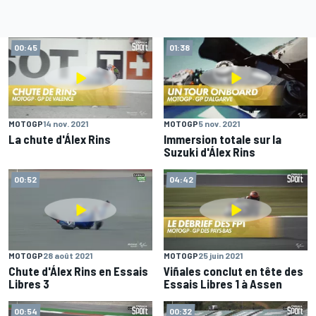
00:45
01:38
MOTOGP
14 nov. 2021
MOTOGP
5 nov. 2021
La chute d'Álex Rins
Immersion totale sur la
Suzuki d'Álex Rins
00:52
04:42
MOTOGP
28 août 2021
MOTOGP
25 juin 2021
Chute d'Álex Rins en Essais
Viñales conclut en tête des
Libres 3
Essais Libres 1 à Assen
00:54
00:32