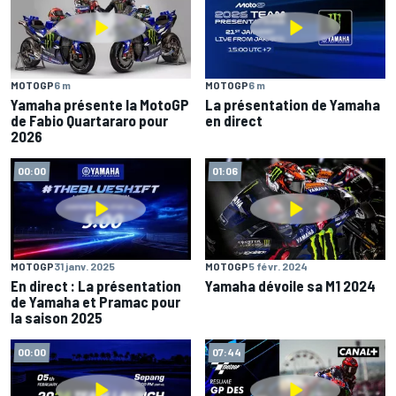
MOTOGP
6 m
MOTOGP
6 m
Yamaha présente la MotoGP
La présentation de Yamaha
de Fabio Quartararo pour
en direct
2026
00:00
01:06
MOTOGP
31 janv. 2025
MOTOGP
5 févr. 2024
En direct : La présentation
Yamaha dévoile sa M1 2024
de Yamaha et Pramac pour
la saison 2025
00:00
07:44