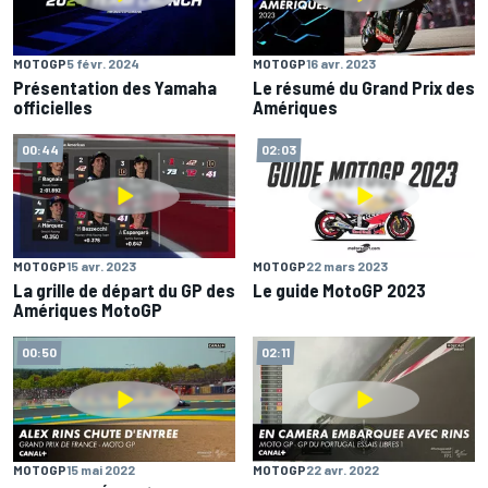
MOTOGP
5 févr. 2024
MOTOGP
16 avr. 2023
Présentation des Yamaha
Le résumé du Grand Prix des
officielles
Amériques
00:44
02:03
MOTOGP
15 avr. 2023
MOTOGP
22 mars 2023
La grille de départ du GP des
Le guide MotoGP 2023
Amériques MotoGP
00:50
02:11
MOTOGP
15 mai 2022
MOTOGP
22 avr. 2022