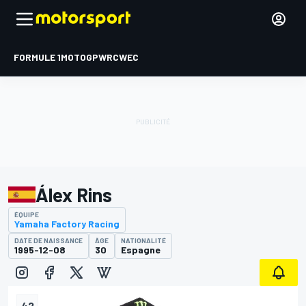
FORMULE 1
MOTOGP
WRC
WEC
Álex Rins
ÉQUIPE
Yamaha Factory Racing
DATE DE NAISSANCE
ÂGE
NATIONALITÉ
1995-12-08
30
Espagne
42