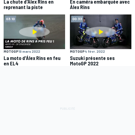
La chute d'Álex Rins en
En caméra embarquée avec
reprenant la piste
Álex Rins
03:10
00:33
MOTOGP
19 mars 2022
MOTOGP
4 févr. 2022
La moto d'Álex Rins en feu
Suzuki présente ses
en EL4
MotoGP 2022