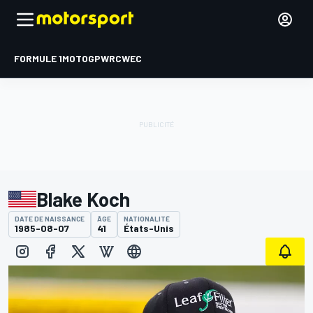
FORMULE 1
MOTOGP
WRC
WEC
Blake Koch
DATE DE NAISSANCE
ÂGE
NATIONALITÉ
1985-08-07
41
États-Unis