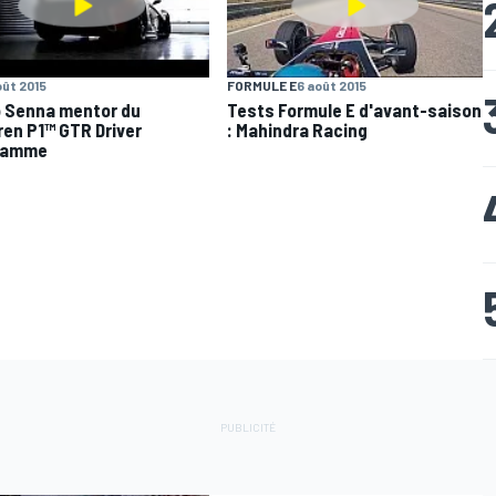
oût 2015
FORMULE E
6 août 2015
 Senna mentor du
Tests Formule E d'avant-saison
en P1™ GTR Driver
: Mahindra Racing
ramme