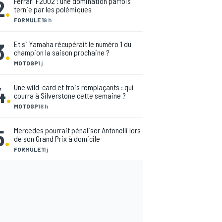
2
.
Ferrari F2002 : une domination parfois
ternie par les polémiques
FORMULE 1
9 h
3
.
Et si Yamaha récupérait le numéro 1 du
champion la saison prochaine ?
MOTOGP
1 j
4
.
Une wild-card et trois remplaçants : qui
courra à Silverstone cette semaine ?
MOTOGP
16 h
5
.
Mercedes pourrait pénaliser Antonelli lors
de son Grand Prix à domicile
FORMULE 1
1 j