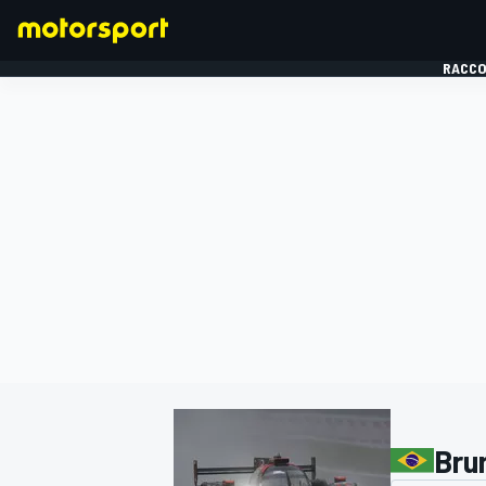
RACCO
FORMULE 1
Bru