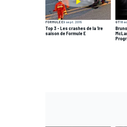
FORMULE E
9 sept. 2015
GT
18 a
Top 3 - Les crashes de la 1re
Bruno
saison de Formule E
McLar
Prog