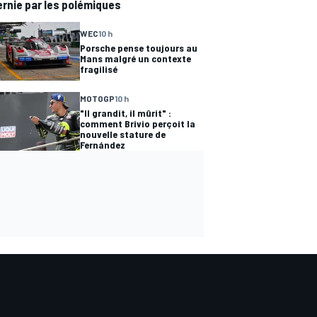
ernie par les polémiques
WEC
10 h
Porsche pense toujours au
Mans malgré un contexte
fragilisé
MOTOGP
10 h
"Il grandit, il mûrit" :
comment Brivio perçoit la
nouvelle stature de
Fernández