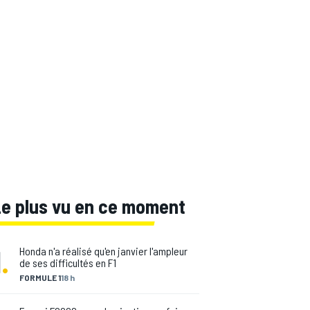
Le plus vu en ce moment
1
.
Honda n'a réalisé qu'en janvier l'ampleur
de ses difficultés en F1
FORMULE 1
18 h