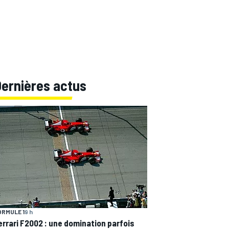
Dernières actus
ORMULE 1
9 h
errari F2002 : une domination parfois