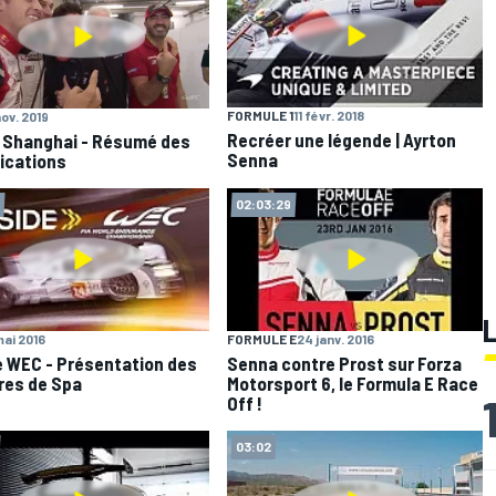
FORMULE 1
11 févr. 2018
nov. 2019
Recréer une légende | Ayrton
 Shanghai - Résumé des
Senna
fications
02:03:29
mai 2016
FORMULE E
24 janv. 2016
e WEC - Présentation des
Senna contre Prost sur Forza
res de Spa
Motorsport 6, le Formula E Race
Off !
03:02