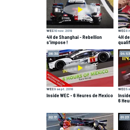
WRC
WEC
10 nov. 2019
WEC
9 
4H de Shanghai - Rebellion
4H de
s'impose !
quali
06:30
04:53
WEC
9 sept. 2016
WEC
5 
Inside WEC - 6 Heures de Mexico
Insid
6 Heu
WEC
02:17
01:23