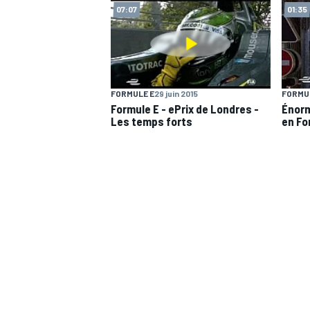
07:07
01:35
FORMULE E
29 juin 2015
FORMU
Formule E - ePrix de Londres -
Énorm
Les temps forts
en Fo