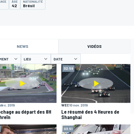
ANCE
ÂGE
NATIONALITÉ
42
Brésil
NEWS
VIDÉOS
MENT
LIEU
DATE
02:59
 déc. 2019
WEC
10 nov. 2019
chage au départ des 8H
Le résumé des 4 Heures de
hreïn
Shanghai
03:51