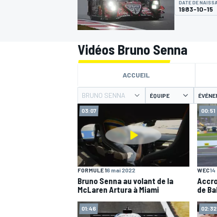
DATE DE NAISS
1983-10-15
Vidéos Bruno Senna
MOTOGP
ACCUEIL
BRUNO SENNA
ÉQUIPE
ÉVÉNE
03:07
00:51
FORMULE 1
6 mai 2022
WEC
14
Bruno Senna au volant de la
Accro
McLaren Artura à Miami
de Ba
01:46
02:32