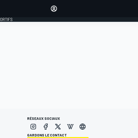
préférés
Donnez votre avis en
commentant les articles
PORTIFS
SE CONNECTER
ÉDITION
FRANCE
RÉSEAUX SOCIAUX
GARDONS LE CONTACT