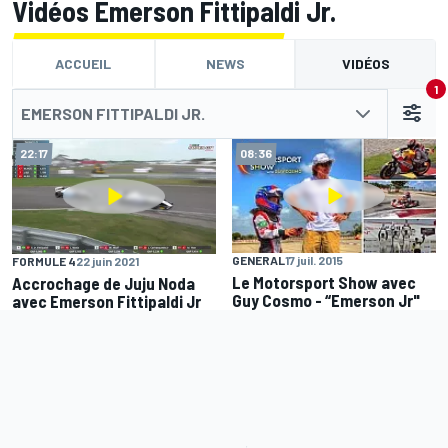
Vidéos Emerson Fittipaldi Jr.
ACCUEIL
NEWS
VIDÉOS
1
EMERSON FITTIPALDI JR.
22:17
08:36
GENERAL
17 juil. 2015
FORMULE 4
22 juin 2021
Le Motorsport Show avec
Accrochage de Juju Noda
Guy Cosmo - “Emerson Jr"
avec Emerson Fittipaldi Jr