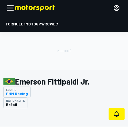
FORMULE 1
MOTOGP
WRC
WEC
Emerson Fittipaldi Jr.
ÉQUIPE
PHM Racing
NATIONALITÉ
Brésil