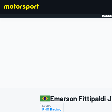
RACCO
FORMULE 1
Emerson Fittipaldi J
ÉQUIPE
PHM Racing