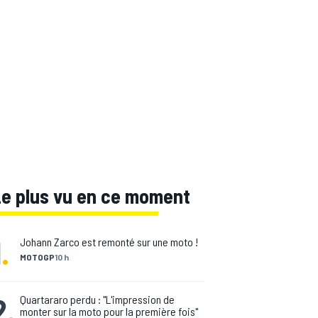
Le plus vu en ce moment
1
.
Johann Zarco est remonté sur une moto !
MOTOGP
10 h
2
.
Quartararo perdu : "L'impression de
monter sur la moto pour la première fois"