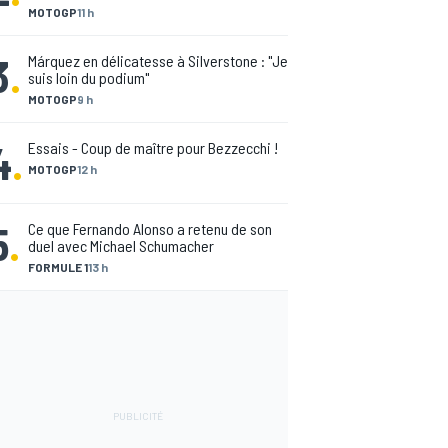
MOTOGP
11 h
3
.
Márquez en délicatesse à Silverstone : "Je
suis loin du podium"
MOTOGP
9 h
4
.
Essais - Coup de maître pour Bezzecchi !
MOTOGP
12 h
5
.
Ce que Fernando Alonso a retenu de son
duel avec Michael Schumacher
FORMULE 1
13 h