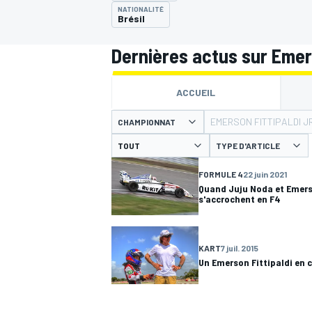
NATIONALITÉ
Brésil
Dernières actus sur Emers
ACCUEIL
MOTOGP
EMERSON FITTIPALDI JR
CHAMPIONNAT
TYPE D'ARTICLE
FORMULE 4
22 juin 2021
Quand Juju Noda et Emerso
s'accrochent en F4
KART
7 juil. 2015
Un Emerson Fittipaldi en 