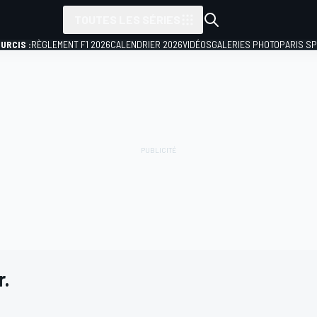
TOUTES LES SÉRIES
URCIS :
RÈGLEMENT F1 2026
CALENDRIER 2026
VIDÉOS
GALERIES PHOTO
PARIS S
r.