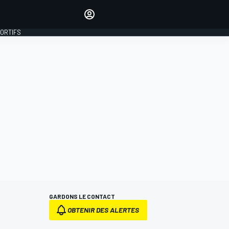
préférés
Donnez votre avis en
commentant les articles
PORTIFS
SE CONNECTER
ÉDITION
FRANCE
GARDONS LE CONTACT
OBTENIR DES ALERTES