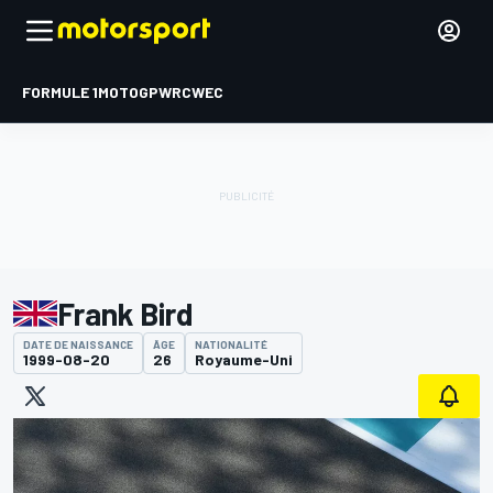
FORMULE 1
MOTOGP
WRC
WEC
Frank Bird
DATE DE NAISSANCE
ÂGE
NATIONALITÉ
1999-08-20
26
Royaume-Uni