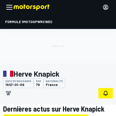
FORMULE 1
MOTOGP
WRC
WEC
Herve Knapick
DATE DE NAISSANCE
ÂGE
NATIONALITÉ
1947-01-09
79
France
Dernières actus sur Herve Knapick