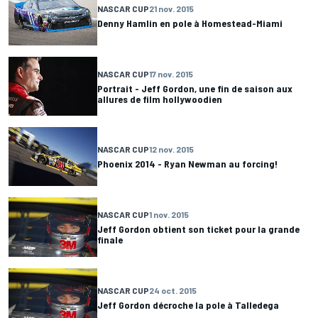
NASCAR CUP
21 nov. 2015
Denny Hamlin en pole à Homestead-Miami
NASCAR CUP
17 nov. 2015
Portrait - Jeff Gordon, une fin de saison aux
allures de film hollywoodien
NASCAR CUP
12 nov. 2015
Phoenix 2014 - Ryan Newman au forcing!
NASCAR CUP
1 nov. 2015
Jeff Gordon obtient son ticket pour la grande
finale
NASCAR CUP
24 oct. 2015
Jeff Gordon décroche la pole à Talledega