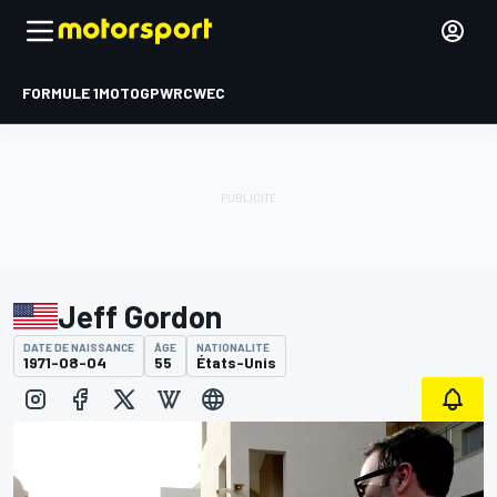
FORMULE 1
MOTOGP
WRC
WEC
Jeff Gordon
DATE DE NAISSANCE
ÂGE
NATIONALITÉ
1971-08-04
55
États-Unis