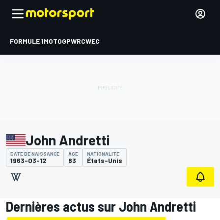
FORMULE 1
MOTOGP
WRC
WEC
John Andretti
DATE DE NAISSANCE
ÂGE
NATIONALITÉ
1963-03-12
63
États-Unis
Dernières actus sur John Andretti