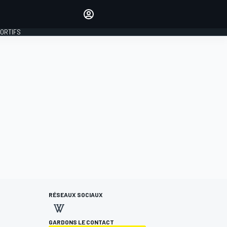
préférés
Donnez votre avis en
commentant les articles
PORTIFS
SE CONNECTER
ÉDITION
FRANCE
RÉSEAUX SOCIAUX
GARDONS LE CONTACT