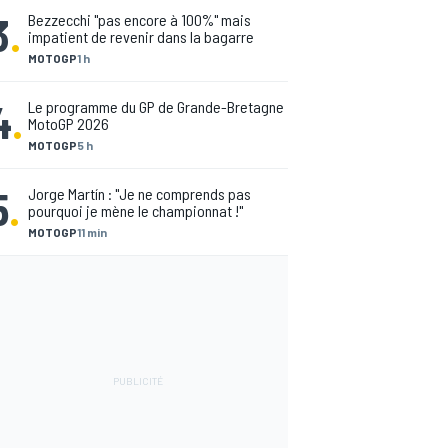
3
.
Bezzecchi "pas encore à 100%" mais
impatient de revenir dans la bagarre
MOTOGP
1 h
4
.
Le programme du GP de Grande-Bretagne
MotoGP 2026
MOTOGP
5 h
5
.
Jorge Martín : "Je ne comprends pas
pourquoi je mène le championnat !"
MOTOGP
11 min