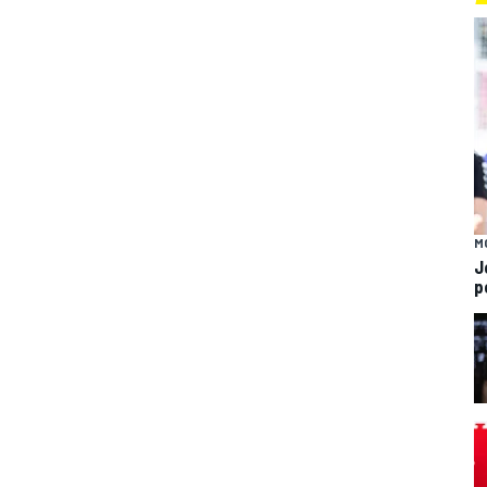
M
J
p