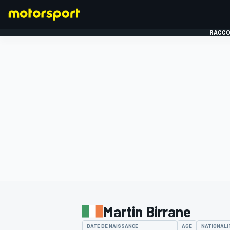
RACCO
FORMULE 1
Martin Birrane
DATE DE NAISSANCE
ÂGE
NATIONALI