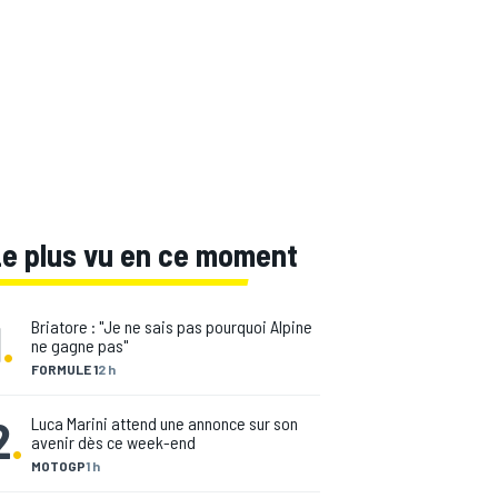
Le plus vu en ce moment
1
.
Briatore : "Je ne sais pas pourquoi Alpine
ne gagne pas"
FORMULE 1
2 h
2
.
Luca Marini attend une annonce sur son
avenir dès ce week-end
MOTOGP
1 h