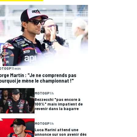
OTOGP
11 min
orge Martín : "Je ne comprends pas
ourquoi je mène le championnat !"
MOTOGP
1 h
Bezzecchi "pas encore à
100%" mais impatient de
revenir dans la bagarre
MOTOGP
1 h
Luca Marini attend une
annonce sur son avenir dès