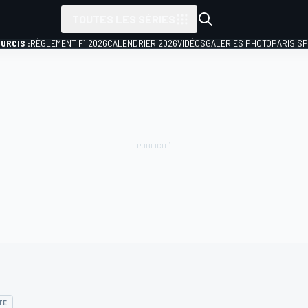
TOUTES LES SÉRIES
URCIS :
RÈGLEMENT F1 2026
CALENDRIER 2026
VIDÉOS
GALERIES PHOTO
PARIS S
TÉ