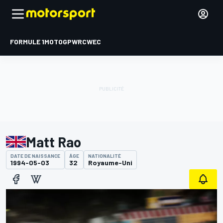
FORMULE 1
MOTOGP
WRC
WEC
Matt Rao
DATE DE NAISSANCE
ÂGE
NATIONALITÉ
1994-05-03
32
Royaume-Uni