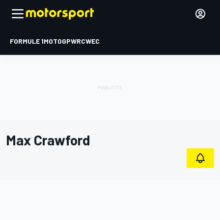
FORMULE 1
MOTOGP
WRC
WEC
Max Crawford