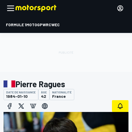
FORMULE 1
MOTOGP
WRC
WEC
Pierre Ragues
DATE DE NAISSANCE
ÂGE
NATIONALITÉ
1984-01-10
42
France