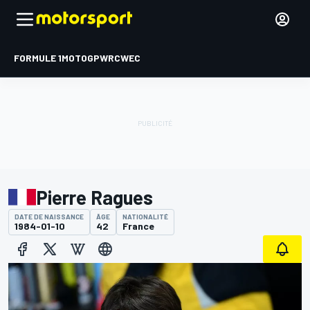
FORMULE 1
MOTOGP
WRC
WEC
Pierre Ragues
DATE DE NAISSANCE
ÂGE
NATIONALITÉ
1984-01-10
42
France