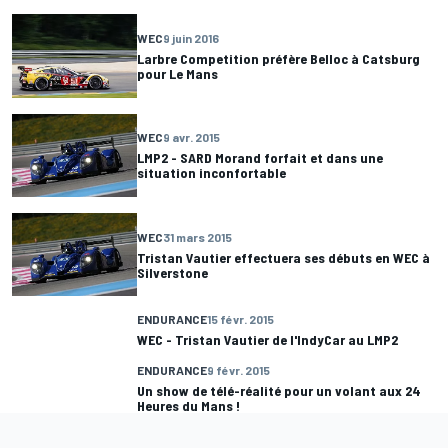
WEC
9 juin 2016
Larbre Competition préfère Belloc à Catsburg
pour Le Mans
WEC
9 avr. 2015
LMP2 - SARD Morand forfait et dans une
situation inconfortable
WEC
31 mars 2015
Tristan Vautier effectuera ses débuts en WEC à
Silverstone
ENDURANCE
15 févr. 2015
WEC - Tristan Vautier de l'IndyCar au LMP2
ENDURANCE
9 févr. 2015
Un show de télé-réalité pour un volant aux 24
Heures du Mans !