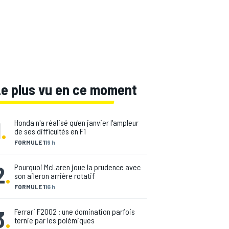
Le plus vu en ce moment
1
.
Honda n'a réalisé qu'en janvier l'ampleur
de ses difficultés en F1
FORMULE 1
19 h
2
.
Pourquoi McLaren joue la prudence avec
son aileron arrière rotatif
FORMULE 1
16 h
3
.
Ferrari F2002 : une domination parfois
ternie par les polémiques