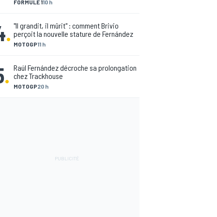
FORMULE 1
10 h
4
.
"Il grandit, il mûrit" : comment Brivio
perçoit la nouvelle stature de Fernández
MOTOGP
11 h
5
.
Raúl Fernández décroche sa prolongation
chez Trackhouse
MOTOGP
20 h