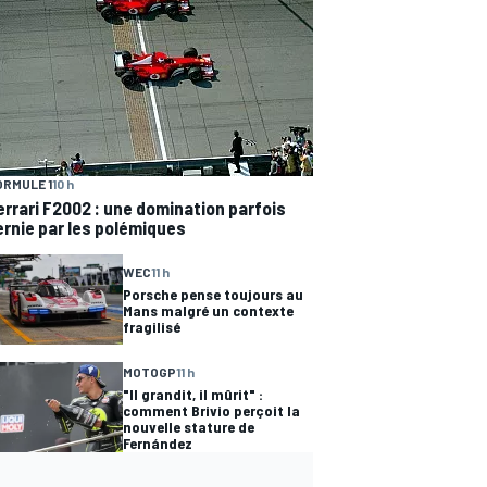
ORMULE 1
10 h
errari F2002 : une domination parfois
ernie par les polémiques
WEC
11 h
Porsche pense toujours au
Mans malgré un contexte
fragilisé
MOTOGP
11 h
"Il grandit, il mûrit" :
comment Brivio perçoit la
nouvelle stature de
Fernández