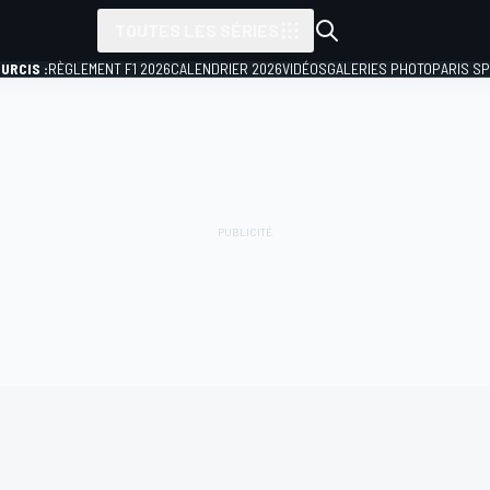
TOUTES LES SÉRIES
URCIS :
RÈGLEMENT F1 2026
CALENDRIER 2026
VIDÉOS
GALERIES PHOTO
PARIS S