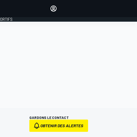
préférés
Donnez votre avis en
commentant les articles
PORTIFS
SE CONNECTER
ÉDITION
FRANCE
GARDONS LE CONTACT
OBTENIR DES ALERTES