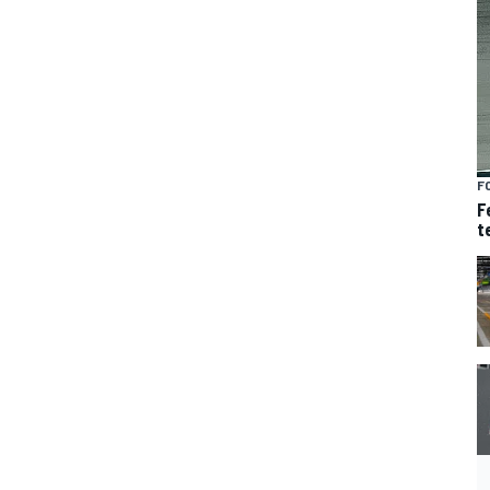
F
F
t