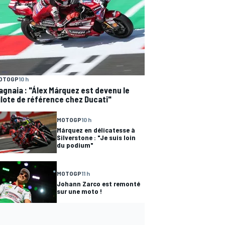
OTOGP
10 h
agnaia : "Álex Márquez est devenu le
ilote de référence chez Ducati"
MOTOGP
10 h
Márquez en délicatesse à
Silverstone : "Je suis loin
du podium"
MOTOGP
11 h
Johann Zarco est remonté
sur une moto !