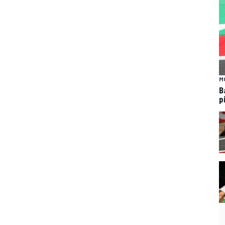
M
B
p