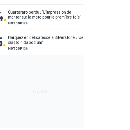
4
.
Quartararo perdu : "L'impression de
monter sur la moto pour la première fois"
MOTOGP
12 h
5
.
Márquez en délicatesse à Silverstone : "Je
suis loin du podium"
MOTOGP
10 h