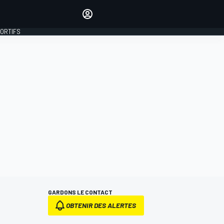
préférés
Donnez votre avis en
commentant les articles
PORTIFS
SE CONNECTER
ÉDITION
FRANCE
GARDONS LE CONTACT
OBTENIR DES ALERTES