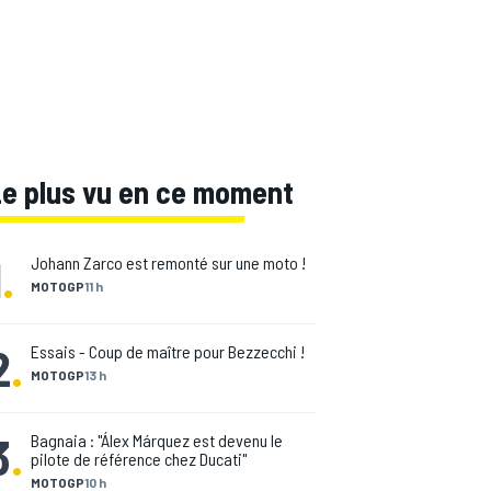
Le plus vu en ce moment
1
.
Johann Zarco est remonté sur une moto !
MOTOGP
11 h
2
.
Essais - Coup de maître pour Bezzecchi !
MOTOGP
13 h
3
.
Bagnaia : "Álex Márquez est devenu le
pilote de référence chez Ducati"
MOTOGP
10 h