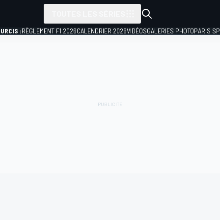
TOUTES LES SÉRIES
URCIS :
RÈGLEMENT F1 2026
CALENDRIER 2026
VIDÉOS
GALERIES PHOTO
PARIS S