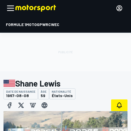
FORMULE 1
MOTOGP
WRC
WEC
Shane Lewis
DATE DE NAISSANCE
ÂGE
NATIONALITÉ
1967-08-08
59
États-Unis