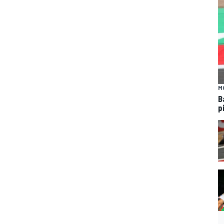
M
B
p