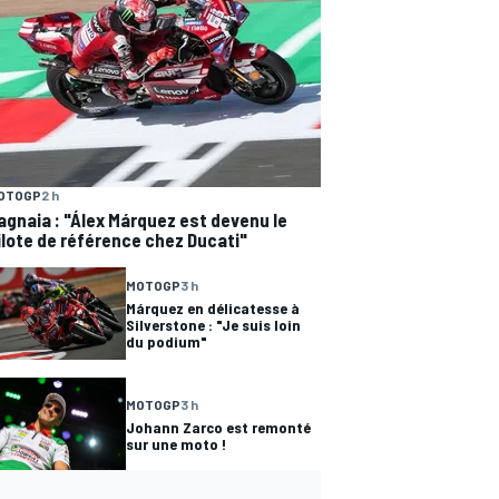
OTOGP
2 h
agnaia : "Álex Márquez est devenu le
ilote de référence chez Ducati"
MOTOGP
3 h
Márquez en délicatesse à
Silverstone : "Je suis loin
du podium"
MOTOGP
3 h
Johann Zarco est remonté
sur une moto !