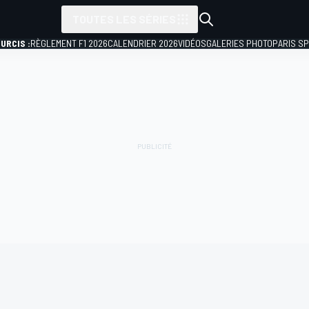
TOUTES LES SÉRIES
URCIS :
RÈGLEMENT F1 2026
CALENDRIER 2026
VIDÉOS
GALERIES PHOTO
PARIS S