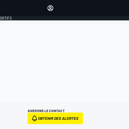
préférés
Donnez votre avis en
commentant les articles
PORTIFS
SE CONNECTER
ÉDITION
FRANCE
GARDONS LE CONTACT
OBTENIR DES ALERTES