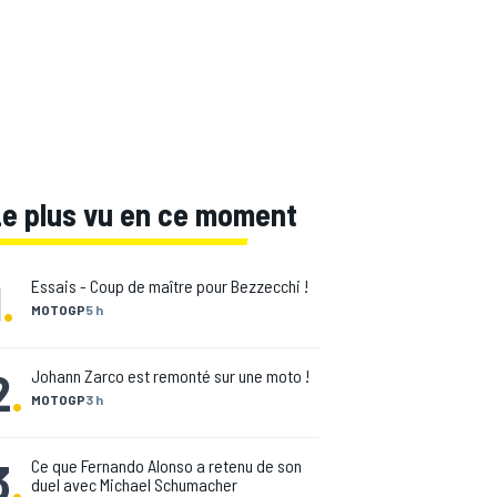
Le plus vu en ce moment
1
.
Essais - Coup de maître pour Bezzecchi !
MOTOGP
5 h
2
.
Johann Zarco est remonté sur une moto !
MOTOGP
3 h
3
.
Ce que Fernando Alonso a retenu de son
duel avec Michael Schumacher