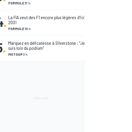
FORMULE 1
7 h
4
.
La FIA veut des F1 encore plus légères d'ici
2031
FORMULE 1
6 h
5
.
Márquez en délicatesse à Silverstone : "Je
suis loin du podium"
MOTOGP
3 h