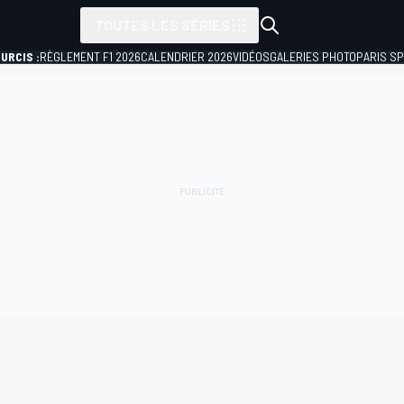
TOUTES LES SÉRIES
URCIS :
RÈGLEMENT F1 2026
CALENDRIER 2026
VIDÉOS
GALERIES PHOTO
PARIS S