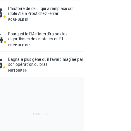
3
.
L'histoire de celui qui a remplacé son
idole Alain Prost chez Ferrari
FORMULE 1
3 j
4
.
Pourquoi la FIA n'interdira pas les
algorithmes des moteurs en F1
FORMULE 1
9 h
5
.
Bagnaia plus gêné qu'il l'avait imaginé par
son opération du bras
MOTOGP
8 h