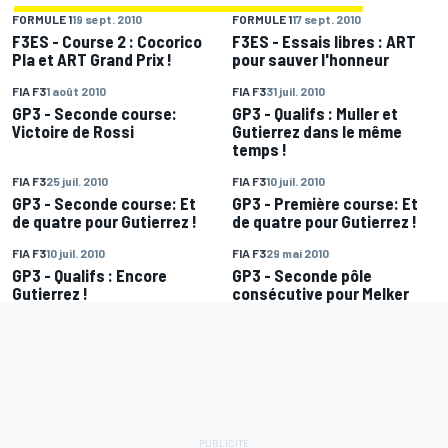
FORMULE 1
19 sept. 2010
FORMULE 1
17 sept. 2010
F3ES - Course 2 : Cocorico
F3ES - Essais libres : ART
Pla et ART Grand Prix !
pour sauver l'honneur
FIA F3
1 août 2010
FIA F3
31 juil. 2010
GP3 - Seconde course:
GP3 - Qualifs : Muller et
Victoire de Rossi
Gutierrez dans le même
temps !
FIA F3
25 juil. 2010
FIA F3
10 juil. 2010
GP3 - Seconde course: Et
GP3 - Première course: Et
de quatre pour Gutierrez !
de quatre pour Gutierrez !
FIA F3
10 juil. 2010
FIA F3
29 mai 2010
GP3 - Qualifs : Encore
GP3 - Seconde pôle
Gutierrez !
consécutive pour Melker