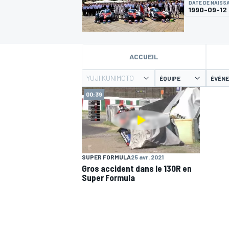
DATE DE NAISS
1990-09-12
ACCUEIL
YUJI KUNIMOTO
MOTOGP
ÉQUIPE
ÉVÉN
00:39
SUPER FORMULA
25 avr. 2021
Gros accident dans le 130R en
Super Formula