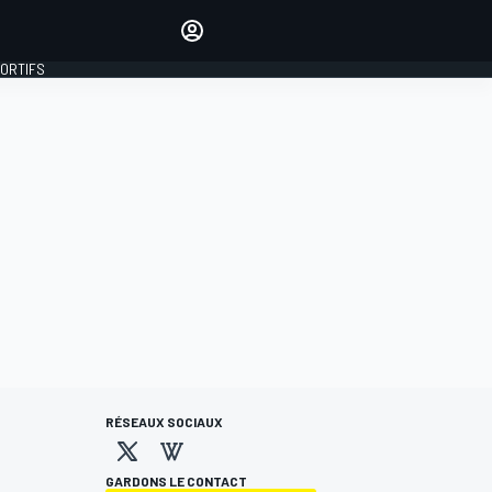
préférés
Donnez votre avis en
commentant les articles
PORTIFS
SE CONNECTER
ÉDITION
FRANCE
RÉSEAUX SOCIAUX
GARDONS LE CONTACT