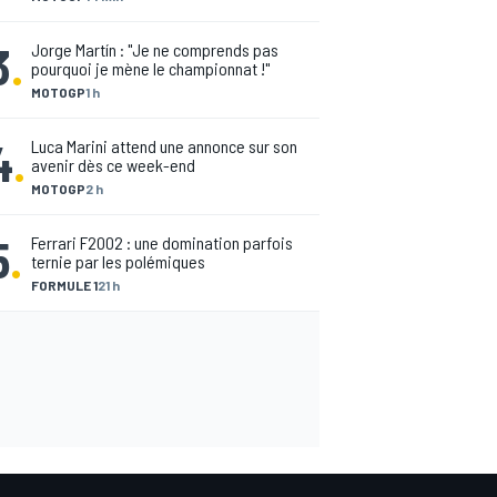
3
.
Jorge Martín : "Je ne comprends pas
pourquoi je mène le championnat !"
MOTOGP
1 h
4
.
Luca Marini attend une annonce sur son
avenir dès ce week-end
MOTOGP
2 h
5
.
Ferrari F2002 : une domination parfois
ternie par les polémiques
FORMULE 1
21 h