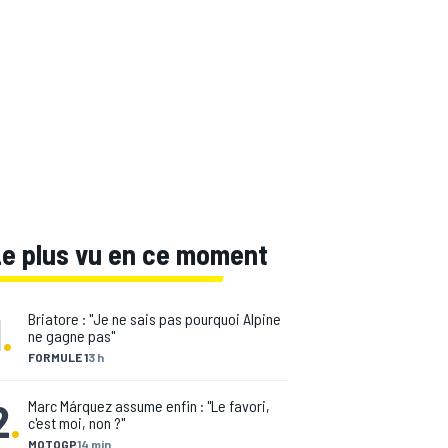
Le plus vu en ce moment
1
.
Briatore : "Je ne sais pas pourquoi Alpine
ne gagne pas"
FORMULE 1
3 h
2
.
Marc Márquez assume enfin : "Le favori,
c'est moi, non ?"
MOTOGP
14 min