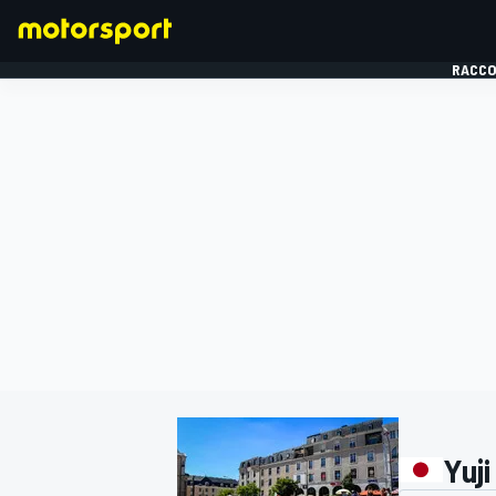
RACCO
FORMULE 1
Yuj