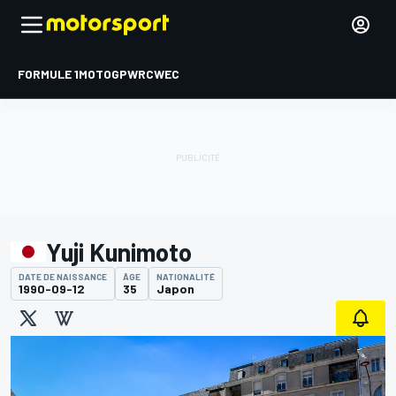
FORMULE 1
MOTOGP
WRC
WEC
Yuji Kunimoto
DATE DE NAISSANCE
ÂGE
NATIONALITÉ
1990-09-12
35
Japon