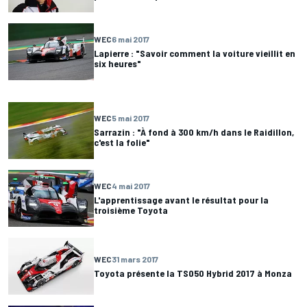
WEC
6 mai 2017
Lapierre : "Savoir comment la voiture vieillit en
six heures"
WEC
5 mai 2017
Sarrazin : "À fond à 300 km/h dans le Raidillon,
c'est la folie"
WEC
4 mai 2017
L'apprentissage avant le résultat pour la
troisième Toyota
WEC
31 mars 2017
Toyota présente la TS050 Hybrid 2017 à Monza