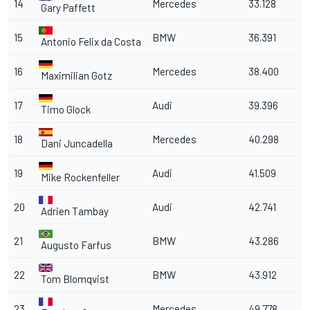
14
Mercedes
33.128
Gary Paffett
15
BMW
36.391
Antonio Felix da Costa
16
Mercedes
38.400
Maximilian Gotz
17
Audi
39.396
Timo Glock
18
Mercedes
40.298
Dani Juncadella
19
Audi
41.509
Mike Rockenfeller
20
Audi
42.741
Adrien Tambay
21
BMW
43.286
Augusto Farfus
22
BMW
43.912
Tom Blomqvist
23
Mercedes
49.778