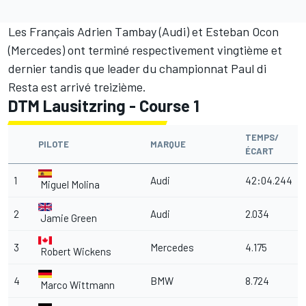
Les Français Adrien Tambay (Audi) et Esteban Ocon
(Mercedes) ont terminé respectivement vingtième et
dernier tandis que leader du championnat Paul di
Resta est arrivé treizième.
DTM Lausitzring - Course 1
TEMPS/
PILOTE
MARQUE
ÉCART
1
Audi
42:04.244
Miguel Molina
2
Audi
2.034
Jamie Green
3
Mercedes
4.175
Robert Wickens
4
BMW
8.724
Marco Wittmann