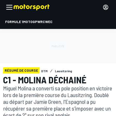
FORMULE 1
MOTOGP
WRC
WEC
RÉSUMÉ DE COURSE
DTM
Lausitzring
C1 - MOLINA DÉCHAINÉ
Miguel Molina a converti sa pole position en victoire
lors de la première course du Lausitzring. Doublé
au départ par Jamie Green, l'Espagnol a pu
récupérer sa première place et s'imposer avec un
écart de 2" sur son rival anglais.