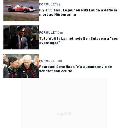
FORMULE 1
5 j
Il y a 50 ans : Le jour où Niki Lauda a défié la
mort au Nürburgring
FORMULE 1
10 m
Toto Wolff : La méthode Ben Sulayem a "ses
avantages"
FORMULE 1
11 m
Pourquoi Gene Haas "n’a aucune envie de
vendre" son écurie