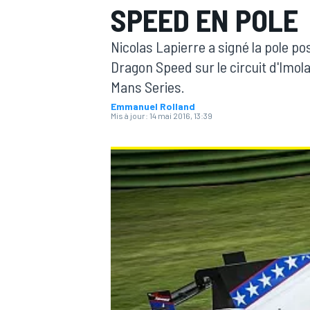
SPEED EN POLE
Nicolas Lapierre a signé la pole pos
Dragon Speed sur le circuit d'Im
Mans Series.
Emmanuel Rolland
MOTOGP
Mis à jour:
14 mai 2016, 13:39