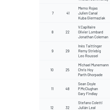
Memo Rojas
7
41
Julien Canal
Kuba Giermaziak
V.Capillaire
8
22
Olivier Lombard
Jonathan Coleman
Inès Taittinger
9
29
Remy Striebig
Leo Roussel
Michael Munemann
10
25
Chris Hoy
Parth Ghorpade
Sean Doyle
11
48
P.McClughan
Gary Findlay
Stefano Coletti
12
32
Julián Leal