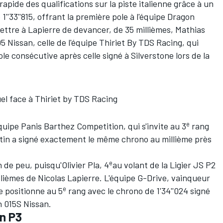
 rapide des qualifications sur la piste italienne grâce à un
 1''33''815, offrant la première pole à l'équipe Dragon
ttre à Lapierre de devancer, de 35 millièmes, Mathias
05 Nissan, celle de l'équipe Thiriet By TDS Racing, qui
 consécutive après celle signé à Silverstone lors de la
el face à Thiriet by TDS Racing
e
uipe Panis Barthez Competition, qui s'invite au 3
rang
atin a signé exactement le même chrono au millième près
e
 de peu, puisqu'Olivier Pla, 4
au volant de la Ligier JS P2
lièmes de Nicolas Lapierre. L'équipe G-Drive, vainqueur
e
e positionne au 5
rang avec le chrono de 1'34''024 signé
n 015S Nissan.
n P3