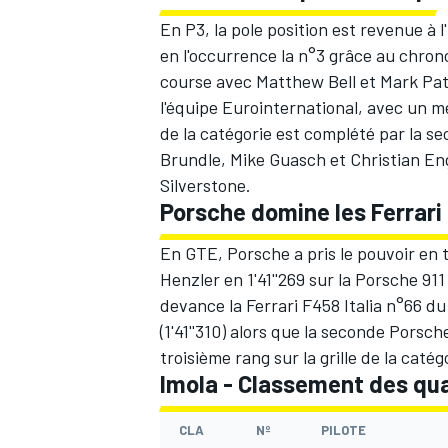
En P3, la pole position est revenue à 
en l'occurrence la n°3 grâce au chron
course avec Matthew Bell et Mark Patt
l'équipe Eurointernational, avec un me
de la catégorie est complété par la s
Brundle, Mike Guasch et Christian En
Silverstone.
Porsche domine les Ferrari
En GTE, Porsche a pris le pouvoir en t
Henzler en 1'41''269 sur la Porsche 9
devance la Ferrari F458 Italia n°66
(1'41''310) alors que la seconde Porsc
troisième rang sur la grille de la catég
Imola - Classement des qual
CLA
Nº
PILOTE