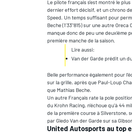
Le pilote français s'est montré le plus
dernier effort décisif, et un chrono de
Speed. Un temps suffisant pour perme
Beche (1'33''815) sur une autre Oreca 
manque donc de peu une deuxième pole
première manche de la saison.
Lire aussi:
Van der Garde prédit un du
Belle performance également pour l'éq
sur la grille, après que Paul-Loup Ch
que Mathias Beche.
Un autre Français rate la pole position
du Krohn Racing, n'échoue qu'à 44 mil
de la première course à Silverstone, s
par Giedo Van der Garde sur sa Gibso
United Autosports au top e