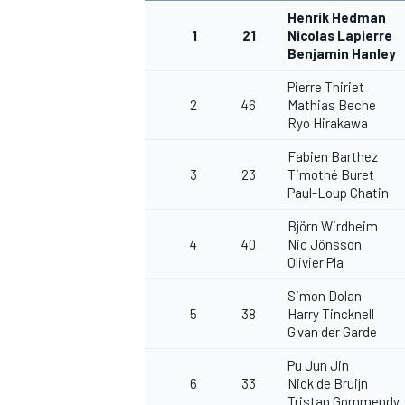
Henrik Hedman
1
21
Nicolas Lapierre
Benjamin Hanley
Pierre Thiriet
2
46
Mathias Beche
AUTRES CHAMPIONNATS
Ryo Hirakawa
Fabien Barthez
3
23
Timothé Buret
Paul-Loup Chatin
Björn Wirdheim
4
40
Nic Jönsson
Olivier Pla
Simon Dolan
5
38
Harry Tincknell
G.van der Garde
Pu Jun Jin
6
33
Nick de Bruijn
Tristan Gommendy