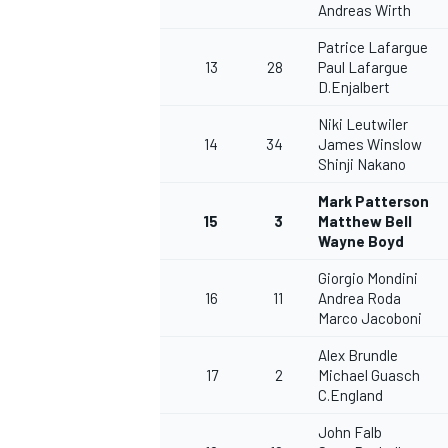
Andreas Wirth
Patrice Lafargue
13
28
Paul Lafargue
D.Enjalbert
Niki Leutwiler
14
34
James Winslow
Shinji Nakano
Mark Patterson
15
3
Matthew Bell
Wayne Boyd
Giorgio Mondini
16
11
Andrea Roda
Marco Jacoboni
Alex Brundle
17
2
Michael Guasch
C.England
John Falb