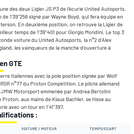
l'une des deux Ligier JS P3 de l'écurie United Autoports,
o de 1'39''256 signé par Wayne Boyd, qui fera équipe en
erson. En deuxième position, on retrouve la Ligier de
illeur temps de 1'39''401 pour Giorgio Mondini. Le top 3
econde voiture du United Autosports, la n°2 d'Alex
gland, les vainqueurs de la manche d'ouverture à
 en GTE
erre italiennes avec la pole position signée par Wolf
11 RSR n°77 du Proton Compétition. Le pilote allemand
 du JMW Motorsport emmenée par Andrea Bertolini
he Proton, aux mains de Klaus Bachler, se hisse au
orie avec un tour en 1'41''397.
ifications :
VOITURE / MOTEUR
TEMPS/ECART