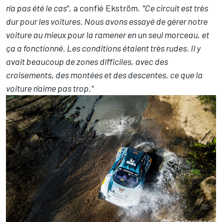
n'a pas été le cas"
, a confié Ekström.
"Ce circuit est très
dur pour les voitures. Nous avons essayé de gérer notre
voiture au mieux pour la ramener en un seul morceau, et
ça a fonctionné.
Les conditions étaient très rudes. Il y
avait beaucoup de zones difficiles, avec des
croisements, des montées et des descentes, ce que la
voiture n'aime pas trop."