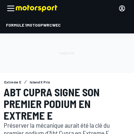
FORMULE 1
MOTOGP
WRC
WEC
Extreme E
Island X Prix
ABT CUPRA SIGNE SON
PREMIER PODIUM EN
EXTREME E
Préserver la mécanique aurait été la clé du
premier podium d'Abt Cupra en Extreme E,