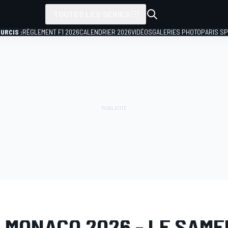
TOUTES LES SÉRIES
URCIS :
RÈGLEMENT F1 2026
CALENDRIER 2026
VIDÉOS
GALERIES PHOTO
PARIS S
PHOTO
Formule 1
GP de Monaco
 MONACO 2026 - LE SAME