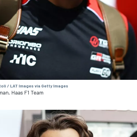
oli / LAT Images via Getty Images
rman, Haas F1 Team