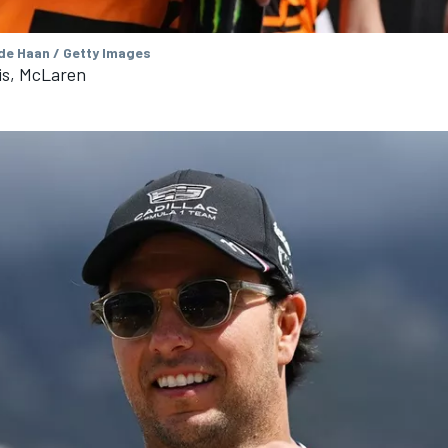
 de Haan / Getty Images
is, McLaren