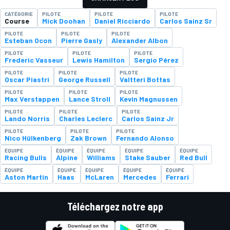
CATÉGORIE
PILOTE
PILOTE
PILOTE
Course
Mick Doohan
Daniel Ricciardo
Carlos Sainz Sr
PILOTE
PILOTE
PILOTE
Esteban Ocon
Pierre Gasly
Alexander Albon
PILOTE
PILOTE
PILOTE
Frederic Vasseur
Lewis Hamilton
Sergio Pérez
PILOTE
PILOTE
PILOTE
Oscar Piastri
George Russell
Valtteri Bottas
PILOTE
PILOTE
PILOTE
Max Verstappen
Lance Stroll
Kevin Magnussen
PILOTE
PILOTE
PILOTE
Lando Norris
Charles Leclerc
Carlos Sainz Jr
PILOTE
PILOTE
PILOTE
Nico Hülkenberg
Zak Brown
Fernando Alonso
ÉQUIPE
ÉQUIPE
ÉQUIPE
ÉQUIPE
ÉQUIPE
Racing Bulls
Alpine
Williams
Stake Sauber
Red Bull
ÉQUIPE
ÉQUIPE
ÉQUIPE
ÉQUIPE
ÉQUIPE
Aston Martin
Haas
McLaren
Mercedes
Ferrari
Téléchargez notre app