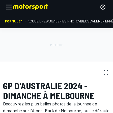
FORMULE 1
ACCUEIL
NEWS
GALERIES PHOTO
VIDÉOS
CALENDRIER
R
GALERIES PHOTO
Formule 1
GP d'Australie
GP D'AUSTRALIE 2024 -
DIMANCHE À MELBOURNE
Découvrez les plus belles photos de la journée de
dimanche sur l'Albert Park de Melbourne, où se déroule