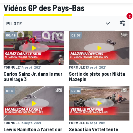
Vidéos GP des Pays-Bas
2
PILOTE
00:49
02:07
FORMULE 1
4 sept. 2021
FORMULE 1
3 sept. 2021
Carlos Sainz Jr. dans le mur
Sortie de piste pour Nikita
au virage 3
Mazepin
01:19
02:16
FORMULE 1
3 sept. 2021
FORMULE 1
3 sept. 2021
Lewis Hamilton à l'arrêt sur
Sebastian Vettel tente