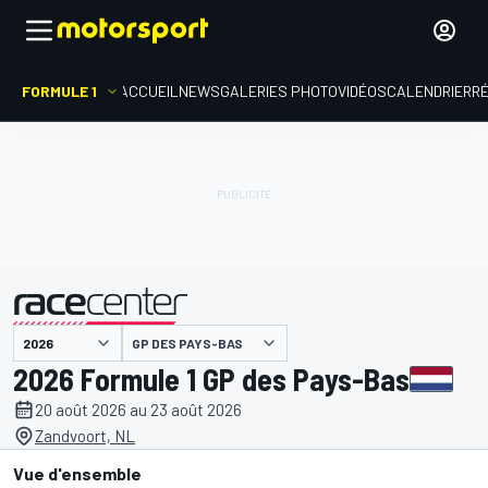
FORMULE 1
ACCUEIL
NEWS
GALERIES PHOTO
VIDÉOS
CALENDRIER
R
GP DES PAYS-BAS
présenté par
2026 Formule 1 GP des Pays-Bas
20 août 2026 au 23 août 2026
Zandvoort, NL
Vue d'ensemble