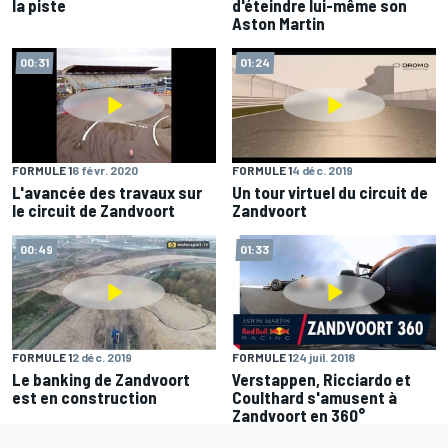
la piste
d'éteindre lui-même son
Aston Martin
00:31
01:24
FORMULE 1
6 févr. 2020
FORMULE 1
4 déc. 2019
L'avancée des travaux sur
Un tour virtuel du circuit de
le circuit de Zandvoort
Zandvoort
00:49
01:33
FORMULE 1
2 déc. 2019
FORMULE 1
24 juil. 2018
Le banking de Zandvoort
Verstappen, Ricciardo et
est en construction
Coulthard s'amusent à
Zandvoort en 360°