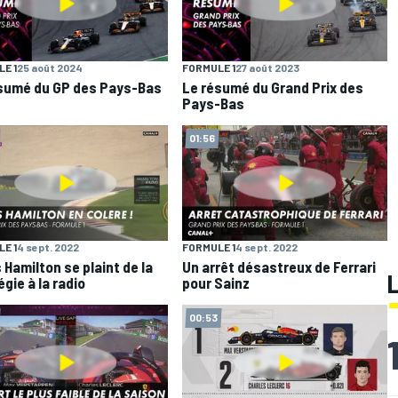
E 1
25 août 2024
FORMULE 1
27 août 2023
sumé du GP des Pays-Bas
Le résumé du Grand Prix des
Pays-Bas
01:56
E 1
4 sept. 2022
FORMULE 1
4 sept. 2022
 Hamilton se plaint de la
Un arrêt désastreux de Ferrari
gie à la radio
pour Sainz
00:53