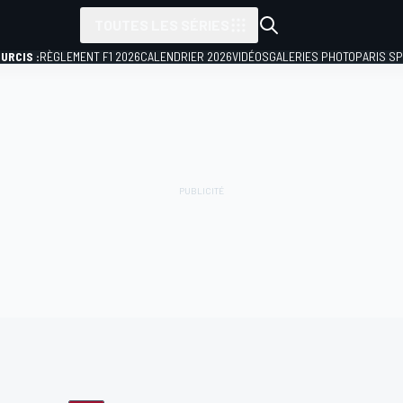
TOUTES LES SÉRIES
URCIS :
RÈGLEMENT F1 2026
CALENDRIER 2026
VIDÉOS
GALERIES PHOTO
PARIS S