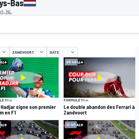
ays-Bas
rt, NL
ZANDVOORT
DATE
03:40
E 1
11 m
FORMULE 1
11 m
 Hadjar signe son premier
Le double abandon des Ferrari à
m en F1
Zandvoort
12:40