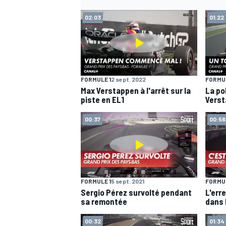
02:03
01:22
FORMULE 1
2 sept. 2022
FORMUL
Max Verstappen à l'arrêt sur la
La po
piste en EL1
Verst
00:37
00:56
FORMULE 1
5 sept. 2021
FORMUL
Sergio Pérez survolté pendant
L'err
sa remontée
dans 
00:32
01:34