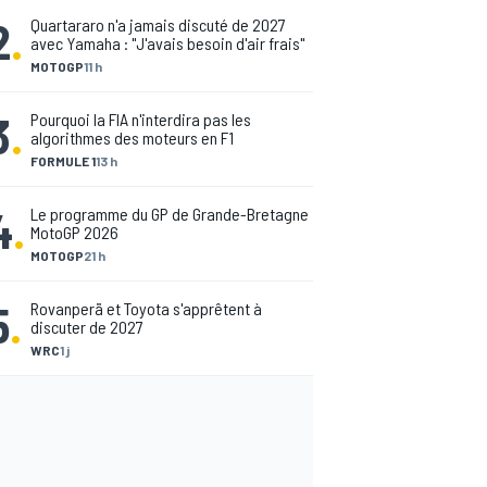
2
.
Quartararo n'a jamais discuté de 2027
avec Yamaha : "J'avais besoin d'air frais"
MOTOGP
11 h
3
.
Pourquoi la FIA n'interdira pas les
algorithmes des moteurs en F1
FORMULE 1
13 h
4
.
Le programme du GP de Grande-Bretagne
MotoGP 2026
MOTOGP
21 h
5
.
Rovanperä et Toyota s'apprêtent à
discuter de 2027
WRC
1 j