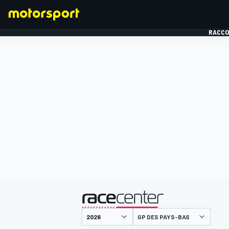
RACCO
FORMULE 1
présenté par
GP DES PAYS-BAS