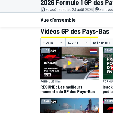
2026 Formule 1 GP des P
|
20 août 2026 au 23 août 2026
Zandvoo
Vue d'ensemble
Vidéos GP des Pays-Bas
MOTOGP
PILOTE
ÉQUIPE
ÉVÉNEMENT
11:45
05:07
FORMULE 1
11 m
FORMUL
RÉSUMÉ : Les meilleurs
Isack
moments du GP des Pays-Bas
podiu
15:09
08:53