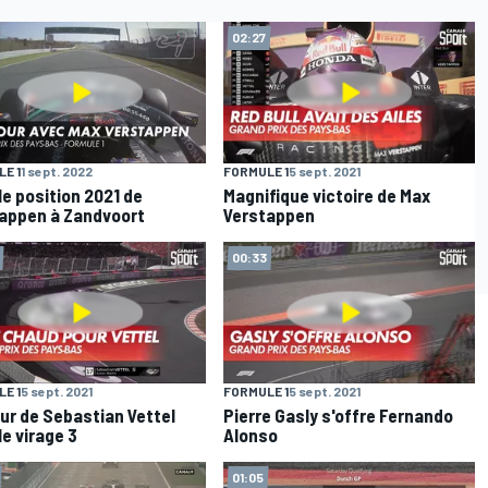
02:27
E 1
1 sept. 2022
FORMULE 1
5 sept. 2021
le position 2021 de
Magnifique victoire de Max
appen à Zandvoort
Verstappen
00:33
E 1
5 sept. 2021
FORMULE 1
5 sept. 2021
eur de Sebastian Vettel
Pierre Gasly s'offre Fernando
le virage 3
Alonso
01:05