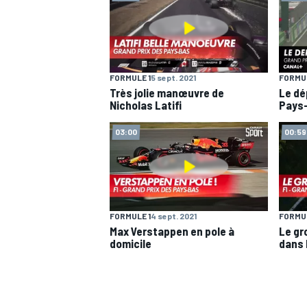
FORMULE 1
5 sept. 2021
FORMUL
AUTRES CHAMPIONNATS
Très jolie manœuvre de
Le dé
Nicholas Latifi
Pays
03:00
00:59
FORMULE 1
4 sept. 2021
FORMUL
Max Verstappen en pole à
Le gr
domicile
dans 