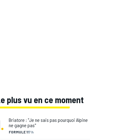
Le plus vu en ce moment
1
.
Briatore : "Je ne sais pas pourquoi Alpine
ne gagne pas"
FORMULE 1
17 h