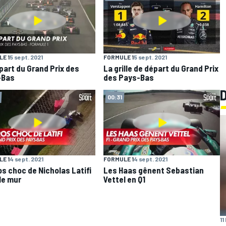
E 1
5 sept. 2021
FORMULE 1
5 sept. 2021
part du Grand Prix des
La grille de départ du Grand Prix
-Bas
des Pays-Bas
00:31
E 1
4 sept. 2021
FORMULE 1
4 sept. 2021
os choc de Nicholas Latifi
Les Haas gênent Sebastian
le mur
Vettel en Q1
11