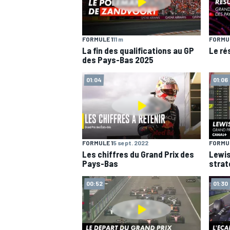
WRC
FORMULE 1
11 m
FORMUL
La fin des qualifications au GP
Le ré
des Pays-Bas 2025
01:04
01:06
FORMULE 1
5 sept. 2022
FORMUL
Les chiffres du Grand Prix des
Lewis
Pays-Bas
straté
00:52
01:30
WEC