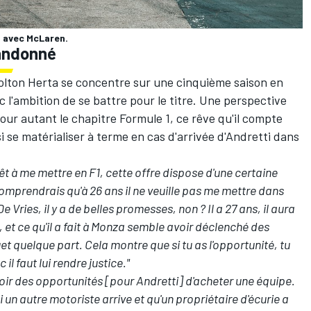
t avec McLaren.
bandonné
Colton Herta se concentre sur une cinquième saison en
 l'ambition de se battre pour le titre. Une perspective
our autant le chapitre Formule 1, ce rêve qu'il compte
i se matérialiser à terme en cas d'arrivée d'Andretti dans
êt à me mettre en F1, cette offre dispose d'une certaine
omprendrais qu'à 26 ans il ne veuille pas me mettre dans
 Vries, il y a de belles promesses, non ? Il a 27 ans, il aura
 et ce qu'il a fait à Monza semble avoir déclenché des
et quelque part. Cela montre que si tu as l'opportunité, tu
c il faut lui rendre justice."
avoir des opportunités [pour Andretti] d'acheter une équipe.
 un autre motoriste arrive et qu'un propriétaire d'écurie a