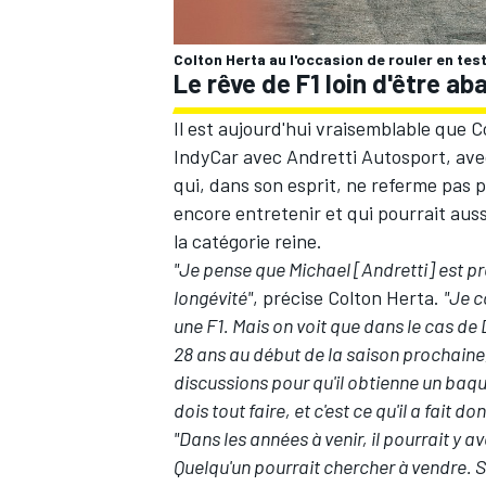
Colton Herta au l'occasion de rouler en tes
Le rêve de F1 loin d'être a
Il est aujourd'hui vraisemblable que 
AUTRES CHAMPIONNATS
IndyCar avec Andretti Autosport, avec
qui, dans son esprit, ne referme pas p
encore entretenir et qui pourrait auss
la catégorie reine.
"Je pense que Michael [Andretti] est pr
longévité"
, précise Colton Herta.
"Je c
une F1. Mais on voit que dans le cas de De
28 ans au début de la saison prochaine,
discussions pour qu'il obtienne un baqu
dois tout faire, et c'est ce qu'il a fait don
"Dans les années à venir, il pourrait y 
Quelqu'un pourrait chercher à vendre. Si