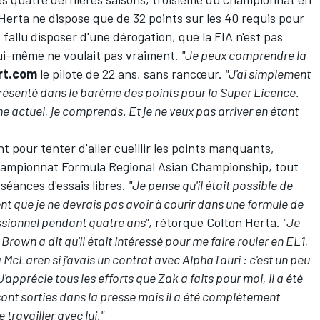
erta ne dispose que de 32 points sur les 40 requis pour
t fallu disposer d'une dérogation, que la FIA n'est pas
 lui-même ne voulait pas vraiment.
"Je peux comprendre la
rt.com
le pilote de 22 ans, sans rancœur.
"J'ai simplement
présenté dans le barème des points pour la Super Licence.
me actuel, je comprends. Et je ne veux pas arriver en étant
nt pour tenter d'aller cueillir les points manquants,
 championnat Formula Regional Asian Championship, tout
séances d'essais libres.
"Je pense qu'il était possible de
ent que je ne devrais pas avoir à courir dans une formule de
ssionnel pendant quatre ans"
, rétorque Colton Herta.
"Je
Brown a dit qu'il était intéressé pour me faire rouler en EL1,
a McLaren si j'avais un contrat avec AlphaTauri : c'est un peu
'apprécie tous les efforts que Zak a faits pour moi, il a été
nt sorties dans la presse mais il a été complètement
 travailler avec lui."