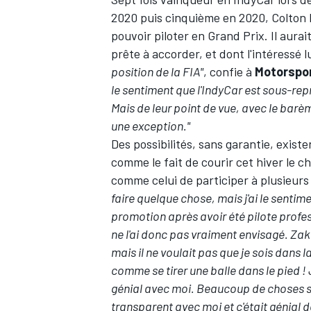
2020 puis cinquième en 2020, Colton H
pouvoir piloter en Grand Prix. Il aurai
prête à accorder, et dont l'intéressé
position de la FIA"
, confie à
Motorspo
le sentiment que l'IndyCar est sous-re
Mais de leur point de vue, avec le barè
une exception."
Des possibilités, sans garantie, existe
comme le fait de courir cet hiver le
comme celui de participer à plusieurs 
faire quelque chose, mais j'ai le sentim
promotion après avoir été pilote profe
ne l'ai donc pas vraiment envisagé. Zak 
mais il ne voulait pas que je sois dans l
comme se tirer une balle dans le pied ! J
génial avec moi. Beaucoup de choses so
transparent avec moi et c'était génial de