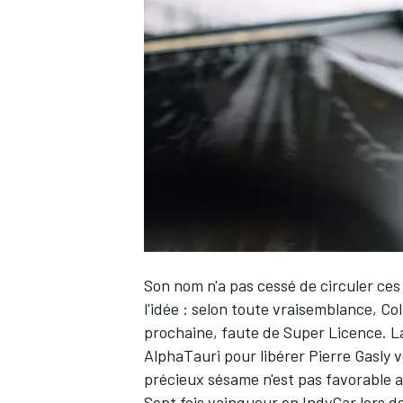
WRC
Son nom n'a pas cessé de circuler ce
l'idée
: selon toute vraisemblance,
Col
WEC
prochaine, faute de Super Licence. La
AlphaTauri
pour libérer
Pierre Gasly
v
précieux sésame n'est pas favorable a
Sept fois vainqueur en IndyCar lors 