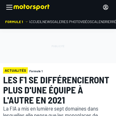
FORMULE 1
ACCUEIL
NEWS
GALERIES PHOTO
VIDÉOS
CALENDRIER
R
ACTUALITÉS
Formule 1
LES F1 SE DIFFÉRENCIERONT
PLUS D'UNE ÉQUIPE À
L'AUTRE EN 2021
La FIA a mis en lumière sept domaines dans
lesquelles elle pense que les monoplaces de