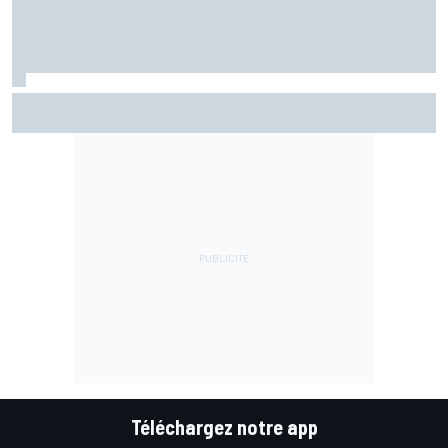
Chute dure à comprendre et KTM limitée : le vendredi
galère d'Acosta
Téléchargez notre app