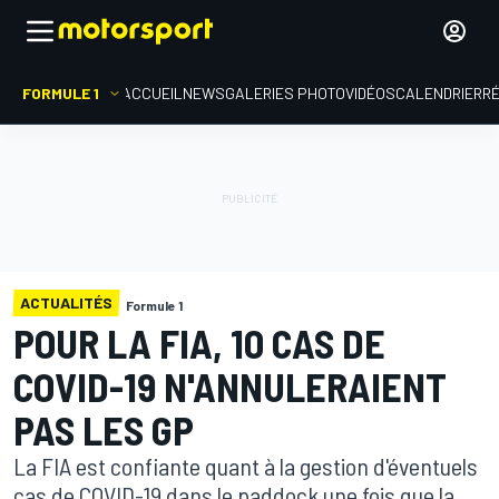
FORMULE 1
ACCUEIL
NEWS
GALERIES PHOTO
VIDÉOS
CALENDRIER
R
ACTUALITÉS
Formule 1
POUR LA FIA, 10 CAS DE
COVID-19 N'ANNULERAIENT
PAS LES GP
La FIA est confiante quant à la gestion d'éventuels
cas de COVID-19 dans le paddock une fois que la