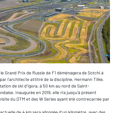
,
le Grand Prix de Russie de F1 déménagera de Sotchi à
par l'architecte attitré de la discipline, Hermann Tilke.
station de ski d'Igora, à 50 km au nord de Saint-
andaise. Inaugurée en 2019, elle n'a jusqu'à présent
a visite du DTM et des W Series ayant été contrecarrée par
te actuelle de 4 km sera allongée d'un kilomètre, avec des