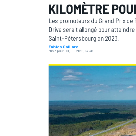
KILOMÈTRE POUR
Les promoteurs du Grand Prix de Ru
Drive serait allongé pour atteindre
Saint-Pétersbourg en 2023.
Fabien Gaillard
MOTOGP
Mis à jour:
10 juil. 2021, 13:38