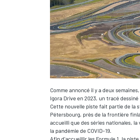
WRC
Comme annoncé il y a deux semaines
Igora Drive en 2023
, un tracé dessiné 
Cette nouvelle piste fait partie de la 
WEC
Pétersbourg, près de la frontière finl
accueilli que des séries nationales, l
la pandémie de COVID-19.
Afin d'accueillir les Formule 1, la pis