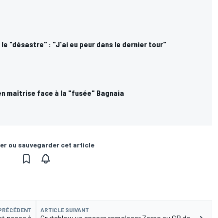
le "désastre" : "J'ai eu peur dans le dernier tour"
n maîtrise face à la "fusée" Bagnaia
er ou sauvegarder cet article
 PRÉCÉDENT
ARTICLE SUIVANT
et passe à
Crutchlow va encore remplacer Zarco au GP de