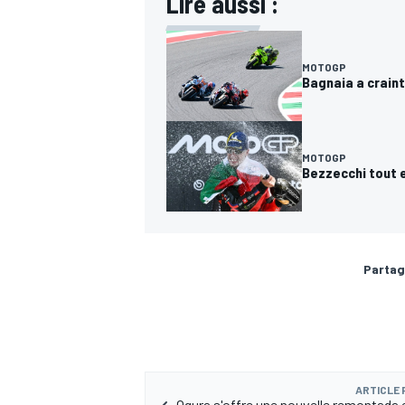
Lire aussi :
MOTOGP
Bagnaia a craint 
MOTOGP
Bezzecchi tout e
Partag
ARTICLE
Ogura s'offre une nouvelle remontada 