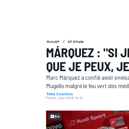
MotoGP
GP d'Italie
MOTOGP
MÁRQUEZ : "SI 
QUE JE PEUX, J
Marc Márquez a confié avoir envisa
Mugello malgré le feu vert des méde
Téha Courbon
Publié:
1 juin 2026, 16:13
54