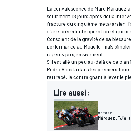
La convalescence de
Marc Márquez
a 
seulement 18 jours après deux interven
fracture du cinquième métatarsien, l'a
d'une précédente opération et qui comp
Conscient de la gravité de sa blessure,
performance au Mugello, mais simplem
repères progressivement.
S'il est allé un peu au-delà de ce pla
Pedro Acosta
dans les premiers tours,
rattrapé, le contraignant à lever le pi
Lire aussi :
MOTOGP
Márquez : "J'ai 