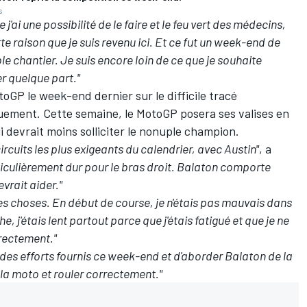
s
j'ai une possibilité de le faire et le feu vert des médecins,
tte raison que je suis revenu ici. Et ce fut un week-end de
le chantier. Je suis encore loin de ce que je souhaite
er quelque part."
oGP le week-end dernier sur le difficile tracé
quement. Cette semaine, le MotoGP posera ses valises en
i devrait moins solliciter le nonuple champion.
rcuits les plus exigeants du calendrier, avec Austin"
, a
articulièrement dur pour le bras droit. Balaton comporte
vrait aider."
es choses. En début de course, je n'étais pas mauvais dans
e, j'étais lent partout parce que j'étais fatigué et que je ne
rrectement."
r des efforts fournis ce week-end et d'aborder Balaton de la
r la moto et rouler correctement."