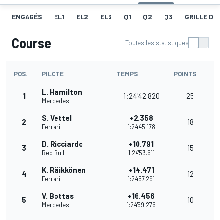
ENGAGÉS
EL1
EL2
EL3
Q1
Q2
Q3
GRILLE DE
Course
Toutes les statistiques
POS.
PILOTE
TEMPS
POINTS
L. Hamilton
1
1:24'42.820
25
Mercedes
S. Vettel
+2.358
2
18
Ferrari
1:24'45.178
D. Ricciardo
+10.791
3
15
Red Bull
1:24'53.611
K. Räikkönen
+14.471
4
12
Ferrari
1:24'57.291
V. Bottas
+16.456
5
10
Mercedes
1:24'59.276