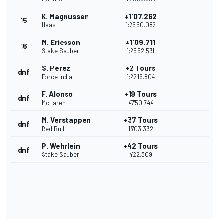
K. Magnussen
+1'07.262
15
Haas
1:25'50.082
M. Ericsson
+1'09.711
16
Stake Sauber
1:25'52.531
S. Pérez
+2 Tours
dnf
Force India
1:22'16.804
F. Alonso
+19 Tours
dnf
McLaren
47'50.744
M. Verstappen
+37 Tours
dnf
Red Bull
13'03.332
P. Wehrlein
+42 Tours
dnf
Stake Sauber
4'22.309