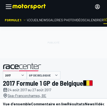
R
FORMULE 1
ACCUEIL
NEWS
GALERIES PHOTO
VIDÉOS
CALENDRIER
GP DE BELGIQUE
présenté par
2017 Formule 1 GP de Belgique
24 août 2017 au 27 août 2017
Spa-Francorchamps, BE
Vue d'ensemble
Commentaire en live
Résultats
News
Vidéo