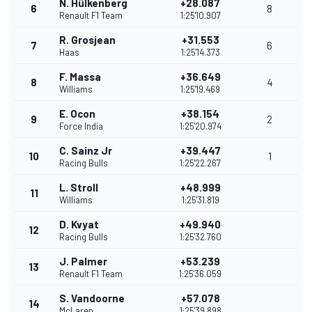
N. Hülkenberg
+28.087
6
8
Renault F1 Team
1:25'10.907
R. Grosjean
+31.553
7
6
Haas
1:25'14.373
F. Massa
+36.649
8
4
Williams
1:25'19.469
E. Ocon
+38.154
9
2
Force India
1:25'20.974
C. Sainz Jr
+39.447
10
1
Racing Bulls
1:25'22.267
L. Stroll
+48.999
11
Williams
1:25'31.819
D. Kvyat
+49.940
12
Racing Bulls
1:25'32.760
J. Palmer
+53.239
13
Renault F1 Team
1:25'36.059
S. Vandoorne
+57.078
14
McLaren
1:25'39.898