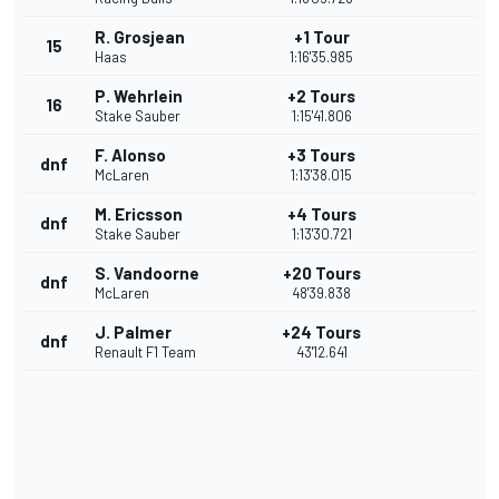
R. Grosjean
+1 Tour
15
Haas
1:16'35.985
P. Wehrlein
+2 Tours
16
Stake Sauber
1:15'41.806
F. Alonso
+3 Tours
dnf
McLaren
1:13'38.015
M. Ericsson
+4 Tours
dnf
Stake Sauber
1:13'30.721
S. Vandoorne
+20 Tours
dnf
McLaren
48'39.838
J. Palmer
+24 Tours
dnf
Renault F1 Team
43'12.641