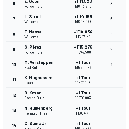
E. Ocon
+1'11.528
6
8
Force India
1:16'43.840
L. Stroll
+1'14.156
7
6
Williams
1:16'46.468
F. Massa
+1'14.834
8
4
Williams
1:16'47.146
S. Pérez
+1'15.276
9
2
Force India
1:16'47.588
M. Verstappen
+1 Tour
10
1
Red Bull
1:15'50.678
K. Magnussen
+1 Tour
11
Haas
1:16'01.108
D. Kvyat
+1 Tour
12
Racing Bulls
1:16'01.993
N. Hülkenberg
+1 Tour
13
Renault F1 Team
1:16'04.711
C. Sainz Jr
+1 Tour
14
Racing Bulls
1:16'05.728