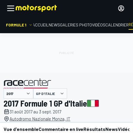
R
FORMULE 1
ACCUEIL
NEWS
GALERIES PHOTO
VIDÉOS
CALENDRIER
GP D'ITALIE
présenté par
2017 Formule 1 GP d'Italie
31 août 2017 au 3 sept. 2017
Autodromo Nazionale Monza, IT
Vue d'ensemble
Commentaire en live
Résultats
News
Vidéo