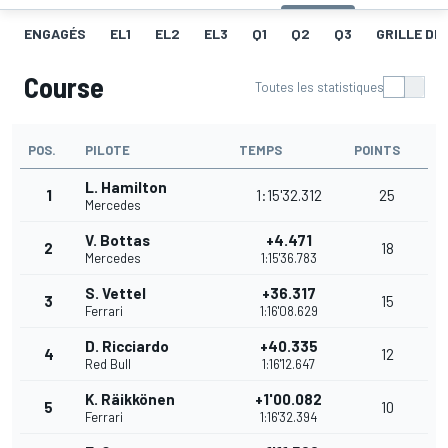
ENGAGÉS
EL1
EL2
EL3
Q1
Q2
Q3
GRILLE DE
Course
Toutes les statistiques
POS.
PILOTE
TEMPS
POINTS
L. Hamilton
1
1:15'32.312
25
Mercedes
V. Bottas
+4.471
2
18
Mercedes
1:15'36.783
S. Vettel
+36.317
3
15
Ferrari
1:16'08.629
D. Ricciardo
+40.335
4
12
Red Bull
1:16'12.647
K. Räikkönen
+1'00.082
5
10
Ferrari
1:16'32.394