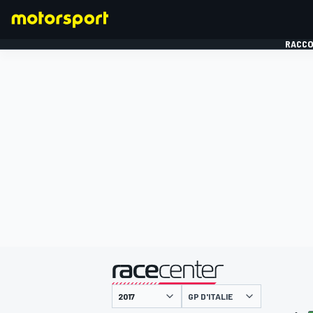
RACCO
FORMULE 1
présenté par
GP D'ITALIE