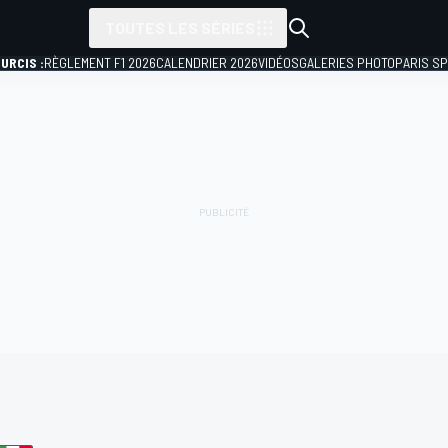
TOUTES LES SÉRIES
URCIS :
RÈGLEMENT F1 2026
CALENDRIER 2026
VIDÉOS
GALERIES PHOTO
PARIS S