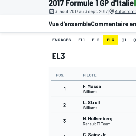
2017 Formule 1 GP d'Italie
|
31 août 2017 au 3 sept. 2017
Autodromo
Vue d'ensemble
Commentaire en 
ENGAGÉS
EL1
EL2
EL3
Q1
MOTOGP
EL3
POS.
PILOTE
F. Massa
1
Williams
L. Stroll
2
Williams
N. Hülkenberg
3
Renault F1 Team
C. Sainz Jr