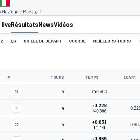
 Nazionale Monza, IT
live
Résultats
News
Vidéos
Q2
Q3
GRILLE DE DÉPART
COURSE
MEILLEURS TOURS
#
TOURS
TEMPS
ÉCART
4
1'40.660
19
+0.228
4
0.22
18
1'40.888
+0.831
4
0.60
27
1'41.491
+0.855