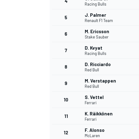
4
Racing Bulls
J. Palmer
5
WRC
Renault F1 Team
M. Ericsson
6
Stake Sauber
D. Kvyat
7
Racing Bulls
D. Ricciardo
8
Red Bull
M. Verstappen
9
Red Bull
S. Vettel
10
Ferrari
WEC
K. Räikkönen
11
Ferrari
F. Alonso
12
McLaren