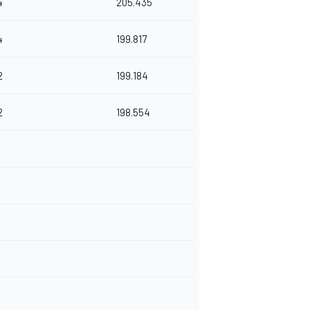
4
205.435
4
199.817
2
199.184
2
198.554