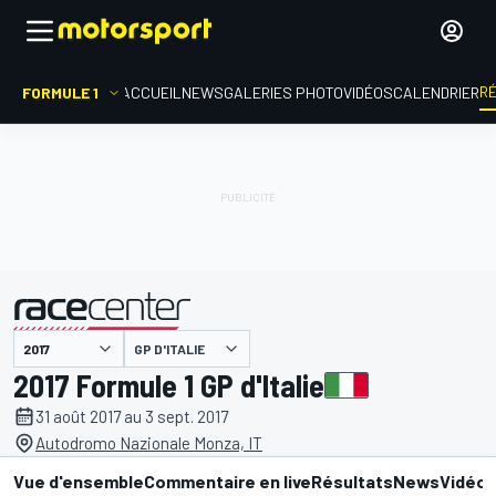
R
FORMULE 1
ACCUEIL
NEWS
GALERIES PHOTO
VIDÉOS
CALENDRIER
GP D'ITALIE
présenté par
2017 Formule 1 GP d'Italie
31 août 2017 au 3 sept. 2017
Autodromo Nazionale Monza, IT
Vue d'ensemble
Commentaire en live
Résultats
News
Vidéo