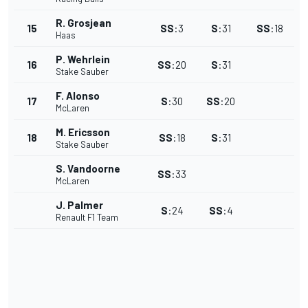
R. Grosjean
15
SS
:
3
S
:
31
SS
:
18
Haas
P. Wehrlein
16
SS
:
20
S
:
31
Stake Sauber
F. Alonso
17
S
:
30
SS
:
20
McLaren
M. Ericsson
18
SS
:
18
S
:
31
Stake Sauber
S. Vandoorne
SS
:
33
McLaren
J. Palmer
S
:
24
SS
:
4
Renault F1 Team