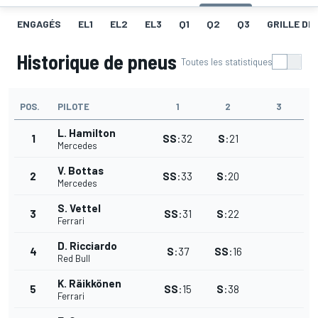
ENGAGÉS
EL1
EL2
EL3
Q1
Q2
Q3
GRILLE DE
Historique de pneus
Toutes les statistiques
POS.
PILOTE
1
2
3
L. Hamilton
1
SS
:
32
S
:
21
Mercedes
V. Bottas
2
SS
:
33
S
:
20
Mercedes
S. Vettel
3
SS
:
31
S
:
22
Ferrari
D. Ricciardo
4
S
:
37
SS
:
16
Red Bull
K. Räikkönen
5
SS
:
15
S
:
38
Ferrari