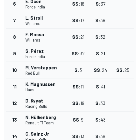
E. Ocon
6
SS
:
16
S
:
37
Force India
L. Stroll
7
SS
:
17
S
:
36
Williams
F. Massa
8
SS
:
21
S
:
32
Williams
S. Pérez
9
SS
:
32
S
:
21
Force India
M. Verstappen
10
S
:
3
SS
:
24
SS
:
25
Red Bull
K. Magnussen
11
SS
:
11
S
:
41
Haas
D. Kvyat
12
SS
:
19
S
:
33
Racing Bulls
N. Hülkenberg
13
SS
:
9
S
:
43
Renault F1 Team
C. Sainz Jr
14
SS
:
13
S
:
39
Racing Bulls